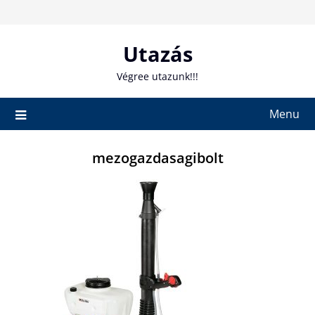
Skip
to
content
Utazás
Végree utazunk!!!
Menu
mezogazdasagibolt