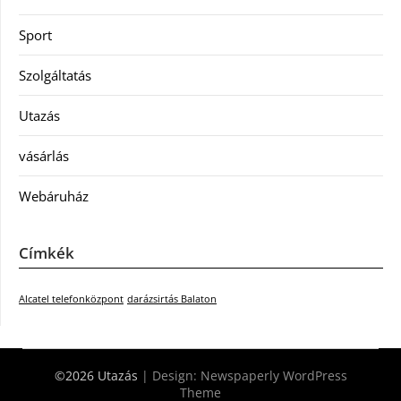
Sport
Szolgáltatás
Utazás
vásárlás
Webáruház
Címkék
Alcatel telefonközpont
darázsirtás Balaton
©2026 Utazás
| Design:
Newspaperly WordPress
Theme