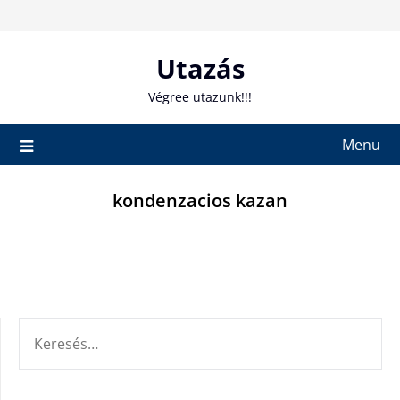
Skip
to
content
Utazás
Végree utazunk!!!
Menu
kondenzacios kazan
KERESÉS: