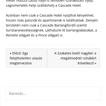
méter hosszú Lassú folyó is felhőtlen szórakozást nyújt.
Legismertebb helyi szálláshely a Cascade Hotel.
Azonban nem csak a Cascade Hotel nyújthat kényelmet,
hiszen más panziók és apartmanok is találhatóak. Demjén
területén nem csak a Cascade Barlangfürdő számít
turistanevezetességnek. Láthatunk itt barlanglakásokat, a
Remete völgyet és a Pince völgyet is.
« Előző: Egy
A Szakatex textil nagyker a
felejthetetlen utazás
megálmodott ruhákért
megtervezése
:Következő »
KERESÉS: