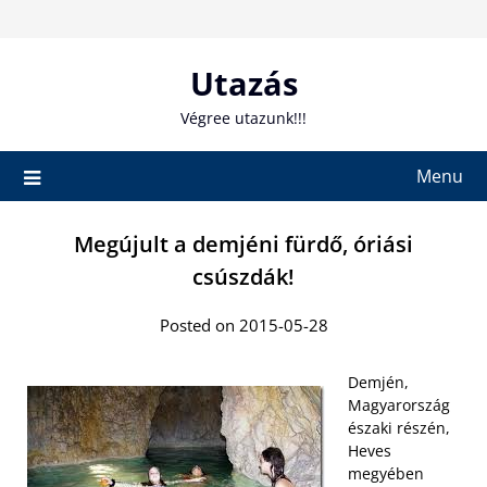
Skip
to
content
Utazás
Végree utazunk!!!
Menu
Megújult a demjéni fürdő, óriási
csúszdák!
Posted on 2015-05-28
Demjén,
Magyarország
északi részén,
Heves
megyében