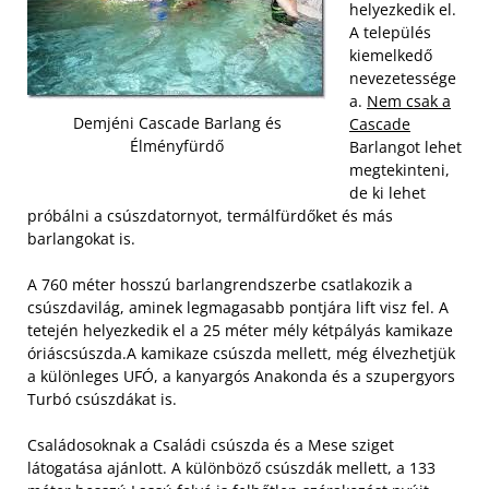
helyezkedik el.
A település
kiemelkedő
nevezetessége
a
.
Nem csak a
Demjéni Cascade Barlang és
Cascade
Élményfürdő
Barlangot lehet
megtekinteni,
de ki lehet
próbálni a csúszdatornyot, termálfürdőket és más
barlangokat is.
A 760 méter hosszú barlangrendszerbe csatlakozik a
csúszdavilág, aminek legmagasabb pontjára lift visz fel. A
tetején helyezkedik el a 25 méter mély kétpályás kamikaze
óriáscsúszda.
A kamikaze csúszda mellett, még élvezhetjük
a különleges UFÓ, a kanyargós Anakonda és a szupergyors
Turbó csúszdákat is.
Családosoknak a Családi csúszda és a Mese sziget
látogatása ajánlott. A különböző csúszdák mellett, a 133