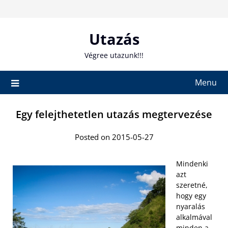
Skip
to
content
Utazás
Végree utazunk!!!
Menu
Egy felejthetetlen utazás megtervezése
Posted on 2015-05-27
Mindenki
azt
szeretné,
hogy egy
nyaralás
alkalmával
minden a