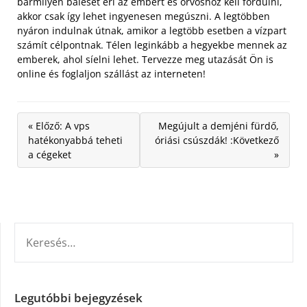
bármilyen baleset éri az embert és orvoshoz kell fordulni,
akkor csak így lehet ingyenesen megúszni. A legtöbben
nyáron indulnak útnak, amikor a legtöbb esetben a vízpart
számít célpontnak. Télen leginkább a hegyekbe mennek az
emberek, ahol síelni lehet. Tervezze meg utazását Ön is
online és foglaljon szállást az interneten!
« Előző: A vps
Megújult a demjéni fürdő,
hatékonyabbá teheti
óriási csúszdák! :Következő
a cégeket
»
KERESÉS:
Legutóbbi bejegyzések