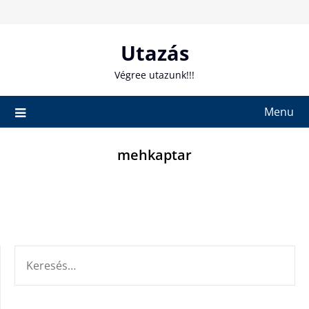
Skip
to
content
Utazás
Végree utazunk!!!
Menu
mehkaptar
KERESÉS: