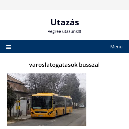
Skip
to
content
Utazás
Végree utazunk!!!
Menu
varoslatogatasok busszal