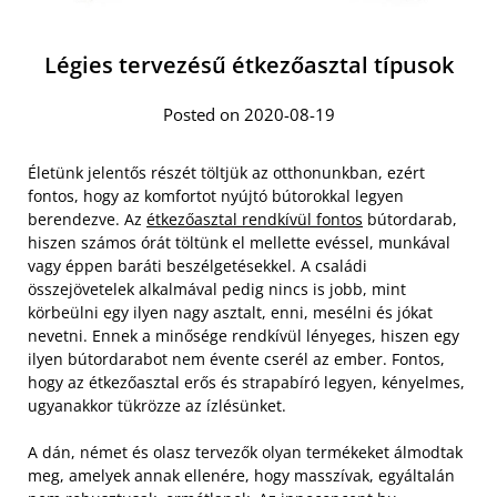
Légies tervezésű étkezőasztal típusok
Posted on 2020-08-19
Életünk jelentős részét töltjük az otthonunkban, ezért
fontos, hogy az komfortot nyújtó bútorokkal legyen
berendezve. Az
étkezőasztal rendkívül fontos
bútordarab,
hiszen számos órát töltünk el mellette evéssel, munkával
vagy éppen baráti beszélgetésekkel. A családi
összejövetelek alkalmával pedig nincs is jobb, mint
körbeülni egy ilyen nagy asztalt, enni, mesélni és jókat
nevetni. Ennek a minősége rendkívül lényeges, hiszen egy
ilyen bútordarabot nem évente cserél az ember. Fontos,
hogy az étkezőasztal erős és strapabíró legyen, kényelmes,
ugyanakkor tükrözze az ízlésünket.
A dán, német és olasz tervezők olyan termékeket álmodtak
meg, amelyek annak ellenére, hogy masszívak, egyáltalán