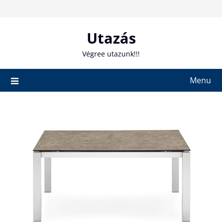
Skip
to
content
Utazás
Végree utazunk!!!
Menu