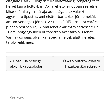
elfoglaló L alakú ülőgarnitúra változatokig, rengeteg fajta
helyet kap a boltokban. Aki a lehető legjobban szeretné
kihasználni a garnitúrája adottságait, az választhat
ágyazható típust is, ami elsősorban akkor jön remekül,
amikor vendégek jönnek. Az L alakú ülőgarnitúra varázsa a
pihenő részben rejlik, ami lehet akár extra szélességű is.
Tudta, hogy egy ilyen bútordarab akár tároló is lehet?
Vannak ugyanis olyan kanapék, amelyek alatt méretes
tároló rejlik meg.
« Előző: Ha hétvége,
Étkező bútorok családi
akkor kikapcsolódás
házakba :Következő »
KERESÉS: