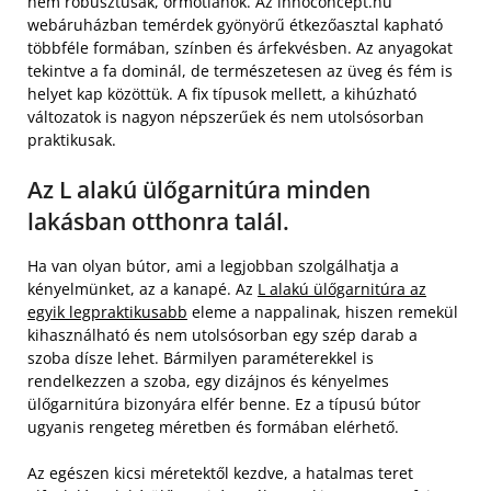
nem robusztusak, ormótlanok. Az innoconcept.hu
webáruházban temérdek gyönyörű étkezőasztal kapható
többféle formában, színben és árfekvésben. Az anyagokat
tekintve a fa dominál, de természetesen az üveg és fém is
helyet kap közöttük. A fix típusok mellett, a kihúzható
változatok is nagyon népszerűek és nem utolsósorban
praktikusak.
Az L alakú ülőgarnitúra minden
lakásban otthonra talál.
Ha van olyan bútor, ami a legjobban szolgálhatja a
kényelmünket, az a kanapé. Az
L alakú ülőgarnitúra az
egyik legpraktikusabb
eleme a nappalinak, hiszen remekül
kihasználható és nem utolsósorban egy szép darab a
szoba dísze lehet. Bármilyen paraméterekkel is
rendelkezzen a szoba, egy dizájnos és kényelmes
ülőgarnitúra bizonyára elfér benne. Ez a típusú bútor
ugyanis rengeteg méretben és formában elérhető.
Az egészen kicsi méretektől kezdve, a hatalmas teret