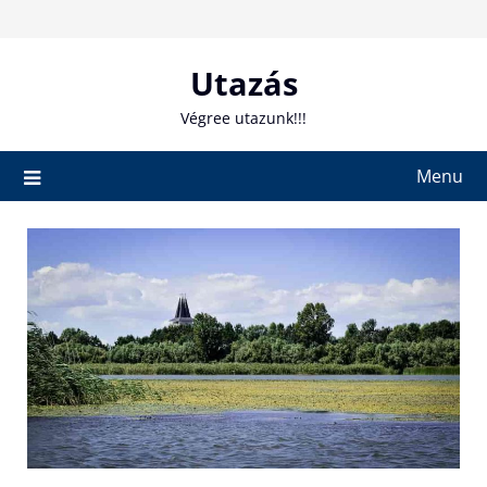
Skip
to
content
Utazás
Végree utazunk!!!
Menu