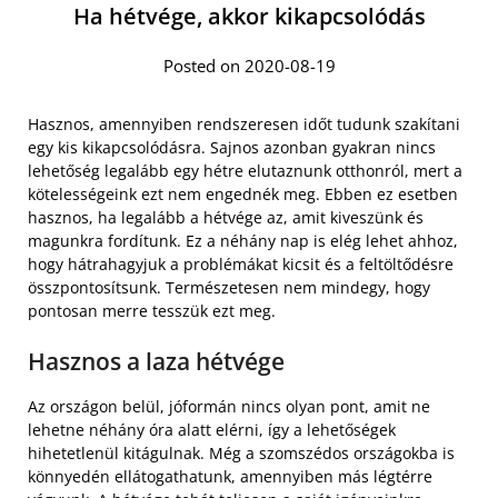
Ha hétvége, akkor kikapcsolódás
Posted on 2020-08-19
Hasznos, amennyiben rendszeresen időt tudunk szakítani
egy kis kikapcsolódásra. Sajnos azonban gyakran nincs
lehetőség legalább egy hétre elutaznunk otthonról, mert a
kötelességeink ezt nem engednék meg. Ebben ez esetben
hasznos, ha legalább a hétvége az, amit kiveszünk és
magunkra fordítunk. Ez a néhány nap is elég lehet ahhoz,
hogy hátrahagyjuk a problémákat kicsit és a feltöltődésre
összpontosítsunk. Természetesen nem mindegy, hogy
pontosan merre tesszük ezt meg.
Hasznos a laza hétvége
Az országon belül, jóformán nincs olyan pont, amit ne
lehetne néhány óra alatt elérni, így a lehetőségek
hihetetlenül kitágulnak. Még a szomszédos országokba is
könnyedén ellátogathatunk, amennyiben más légtérre