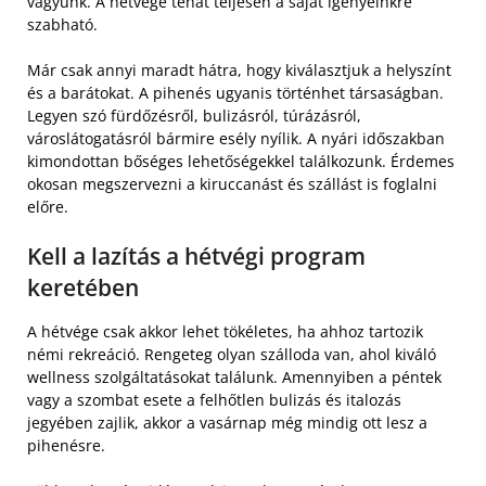
vágyunk. A hétvége tehát teljesen a saját igényeinkre
szabható.
Már csak annyi maradt hátra, hogy kiválasztjuk a helyszínt
és a barátokat. A pihenés ugyanis történhet társaságban.
Legyen szó fürdőzésről, bulizásról, túrázásról,
városlátogatásról bármire esély nyílik. A nyári időszakban
kimondottan bőséges lehetőségekkel találkozunk. Érdemes
okosan megszervezni a kiruccanást és szállást is foglalni
előre.
Kell a lazítás a hétvégi program
keretében
A hétvége csak akkor lehet tökéletes, ha ahhoz tartozik
némi rekreáció. Rengeteg olyan szálloda van, ahol kiváló
wellness szolgáltatásokat találunk. Amennyiben a péntek
vagy a szombat esete a felhőtlen bulizás és italozás
jegyében zajlik, akkor a vasárnap még mindig ott lesz a
pihenésre.