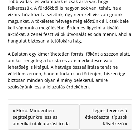
Több vadas- és vidámpark is csak arra vár, hogy
felkeressük. A fürdőkből is nagyon sok van, tehát, ha a
vízhez húz közel a szívünk, úgy nem kell visszafognunk
magunkat. A tökéletes hétvége még előttünk áll, csak bele
kell vágnunk a megélésébe. Érdemes figyelni a kiváló
akciókat, a zenei fesztiválok útvonalát és oda menni, ahol a
hangulat biztosan a tetőfokára hág.
A Balaton egy kimeríthetetlen forrás, főként a szezon alatt,
amikor rengeteg a turista és az ismerkedésre való
lehetőség is kitágul. A hétvége összeállítása tehát ne
véletlenszerűen, hanem tudatosan történjen, hiszen így
biztosan minden olyan élmény belekerül, amire
szükségünk lesz a lelazulás érdekében.
« Előző: Mindenben
Légies tervezésű
segítségünkre lesz az
étkezőasztal típusok
amerikai utak utazási iroda
:Következő »