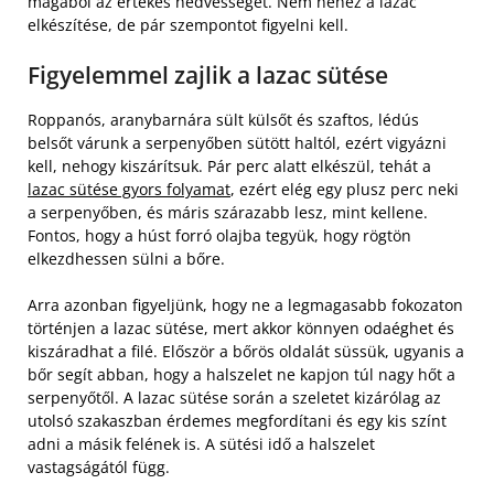
magából az értékes nedvességet. Nem nehéz a lazac
elkészítése, de pár szempontot figyelni kell.
Figyelemmel zajlik a lazac sütése
Roppanós, aranybarnára sült külsőt és szaftos, lédús
belsőt várunk a serpenyőben sütött haltól, ezért vigyázni
kell, nehogy kiszárítsuk. Pár perc alatt elkészül, tehát a
lazac sütése gyors folyamat
, ezért elég egy plusz perc neki
a serpenyőben, és máris szárazabb lesz, mint kellene.
Fontos, hogy a húst forró olajba tegyük, hogy rögtön
elkezdhessen sülni a bőre.
Arra azonban figyeljünk, hogy ne a legmagasabb fokozaton
történjen a lazac sütése, mert akkor könnyen odaéghet és
kiszáradhat a filé. Először a bőrös oldalát süssük, ugyanis a
bőr segít abban, hogy a halszelet ne kapjon túl nagy hőt a
serpenyőtől. A lazac sütése során a szeletet kizárólag az
utolsó szakaszban érdemes megfordítani és egy kis színt
adni a másik felének is. A sütési idő a halszelet
vastagságától függ.