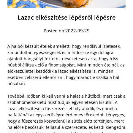
Lazac elkészítése lépésről lépésre
Posted on 2022-09-29
A halból készült ételek amellett, hogy rendkívül ízletesek,
kimondottan egészségesek is, mindössze egy dologra
ajánlott hangsúlyt fektetni, nevezetesen arra, hogy friss
húsból állítsuk elő a finomságokat. Mint minden ételnél, az
előkészülettel kezdődik a lazac elkészítése
is, minden
esetben célszerű ellenőrizni, hogy maradt-e szálka a hal
húsában.
Továbbá, időben ki kell venni a halat a hűtőből, mert csak a
szobahőmérsékletű húst tudjuk egyenletesen kisütni. A
lazac elkészítése a fűszerezéssel folytatódik, és ennél a
halfajtánál az egyszerűségre érdemes törekedni. Lényeges,
hogy a fűszerezés közvetlenül a sütés előtt történjen, mert
ha előre besózzuk, fellazul a szerkezete, és kezdi kiengedni