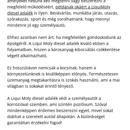
amelyeket nekünk kell megtenni vagy beszerezni a
megfelelő működéséért,
példának okáért a LiquiMoly
diesel adalék
is ilyen. Bevásárlás, munkába járás, utazás,
szórakozás, sport és még sorolhatnánk, hogy mennyi
mindenre jó egy személyautó.
Ehhez azonban nem árt, ha megfelelően gondoskodunk az
épségéről. A Liqui Moly diesel adalék kiváló ebben a
folyamatban, hiszen a károsanyag-kibocsátás csökkentése
végett alkalmazható.
Ez hosszútávon nemcsak a kocsinak, hanem a
környezetünknek is kiváltképpen előnyös. Természetesen
üzemanyag megtakarításra is szokás használni, ami a mai
világban is sokakat érintő tényező.
A Liqui Moly diesel adalék védi a személyautót a
korrózióval szemben, ami szintén pozitívum. Szóval
mindenképpen érdemes beszerezni egyet, mivel sokat
dobhat a szeretett autód állapotán. A különbséget
garantáltan érzékelni fogod!