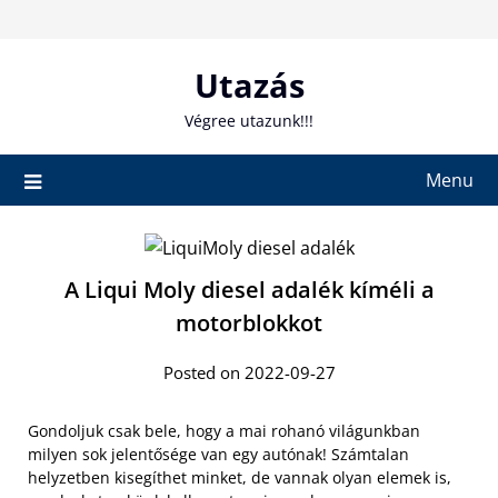
Skip
to
content
Utazás
Végree utazunk!!!
Menu
A Liqui Moly diesel adalék kíméli a
motorblokkot
Posted on 2022-09-27
Gondoljuk csak bele, hogy a mai rohanó világunkban
milyen sok jelentősége van egy autónak! Számtalan
helyzetben kisegíthet minket, de vannak olyan elemek is,