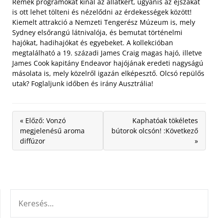
Remek programokat kínál az állatkert, ugyanis az éjszakát
is ott lehet tölteni és nézelődni az érdekességek között!
Kiemelt attrakció a Nemzeti Tengerész Múzeum is, mely
Sydney elsőrangú látnivalója, és bemutat történelmi
hajókat, hadihajókat és egyebeket. A kollekcióban
megtalálható a 19. századi James Craig magas hajó, illetve
James Cook kapitány Endeavor hajójának eredeti nagyságú
másolata is, mely közelről igazán elképesztő. Olcsó repülős
utak? Foglaljunk időben és irány Ausztrália!
« Előző: Vonzó
Kaphatóak tökéletes
megjelenésű aroma
bútorok olcsón! :Következő
diffúzor
»
KERESÉS: