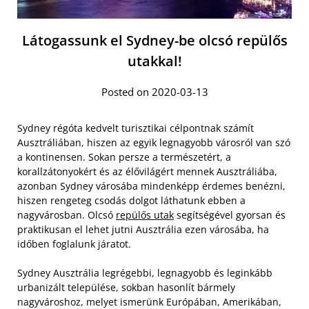
Látogassunk el Sydney-be olcsó repülős
utakkal!
Posted on 2020-03-13
Sydney régóta kedvelt turisztikai célpontnak számít
Ausztráliában, hiszen az egyik legnagyobb városról van szó
a kontinensen. Sokan persze a természetért, a
korallzátonyokért és az élővilágért mennek Ausztráliába,
azonban Sydney városába mindenképp érdemes benézni,
hiszen rengeteg csodás dolgot láthatunk ebben a
nagyvárosban. Olcsó
repülős utak
segítségével gyorsan és
praktikusan el lehet jutni Ausztrália ezen városába, ha
időben foglalunk járatot.
Sydney Ausztrália legrégebbi, legnagyobb és leginkább
urbanizált települése, sokban hasonlít bármely
nagyvároshoz, melyet ismerünk Európában, Amerikában,