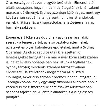
Oroszországban és Ázsia egyéb területein. Elmondható
általánosságban, hogy minden idelátogatónak kínál valami
maradandó élményt. Sydney azonban különleges, mert egy
köpésre van csupán a tengerpart homokos strandokkal,
remek kilátással és a kikapcsolódás lehetőségével a nap
bármely szakában.
Éppen ezért tökéletes üdülőhely azok számára, akik
szeretik a tengerpartot, az első osztályú éttermeket,
üzleteket és olyan különleges épületeket, mint a Sydney
Operaház. Az olcsó repülős utak kifejezetten jó
lehetőségeket tartogatnak a már a nyár korai szakaszában
is, ha az év első hónapjaiban nekilátunk a foglalásnak.
Sydney tényleg mindenki számára tartogat valami
érdekeset. Ha szeretnénk megismerni az ausztrál
élővilágot, akkor első sorban érdemes lehet ellátogatni a
Taronga Zoo-ba, mely egy világszínvonalú állatkert, ahol a
közelről is megismerhetjük nem csak az Ausztráliában
őshonos fajokat, de különféle állatokat is a világ összes
pontjáról.