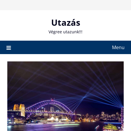
Skip
to
content
Utazás
Végree utazunk!!!
Menu