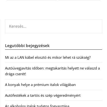
KERESÉS:
Legutóbbi bejegyzések
Mi az a LAN kábel elosztó és mikor lehet rá szükség?
Autóüvegjavítás időben: megtakarítás helyett ne válaszd a
drága cserét!
A konyak helye a prémium italok világában
Autófestékek a tartós és szép végeredményért
Az alkoholos italok tudatos fogyasztása