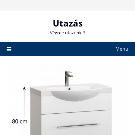
Skip
to
content
Utazás
Végree utazunk!!!
Menu