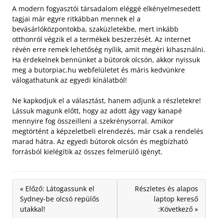
A modern fogyasztói társadalom eléggé elkényelmesedett
tagjai már egyre ritkábban mennek el a
bevásárlóközpontokba, szaküzletekbe, mert inkább
otthonról végzik el a termékek beszerzését. Az internet
révén erre remek lehetőség nyílik, amit megéri kihasználni.
Ha érdekelnek bennünket a bútorok olcsón, akkor nyissuk
meg a butorpiac.hu webfelületet és máris kedvünkre
válogathatunk az egyedi kínálatból!
Ne kapkodjuk el a választást, hanem adjunk a részletekre!
Lássuk magunk előtt, hogy az adott ágy vagy kanapé
mennyire fog összeilleni a szekrénysorral. Amikor
megtörtént a képzeletbeli elrendezés, már csak a rendelés
marad hátra. Az egyedi bútorok olcsón és megbízható
forrásból kielégítik az összes felmerülő igényt.
« Előző: Látogassunk el
Részletes és alapos
Sydney-be olcsó repülős
laptop kereső
utakkal!
:Következő »