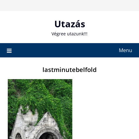
Skip
to
content
Utazás
Végree utazunk!!!
Menu
lastminutebelfold