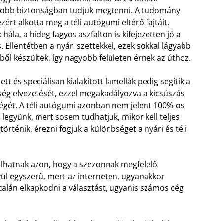
yobb biztonságban tudjuk megtenni. A tudomány
zért alkotta meg a
téli autógumi eltérő fajtáit
.
hála, a hideg fagyos aszfalton is kifejezetten jó a
. Ellentétben a nyári szettekkel, ezek sokkal lágyabb
ből készültek, így nagyobb felületen érnek az úthoz.
ett és speciálisan kialakított lamellák pedig segítik a
ég elvezetését, ezzel megakadályozva a kicsúszás
égét. A téli autógumi azonban nem jelent 100%-os
l legyünk, mert sosem tudhatjuk, mikor kell teljes
rténik, érezni fogjuk a különbséget a nyári és téli
úlhatnak azon, hogy a szezonnak megfelelő
ül egyszerű, mert az interneten, ugyanakkor
alán elkapkodni a választást, ugyanis számos cég