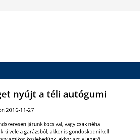
t nyújt a téli autógumi
on 2016-11-27
ndszeresen járunk kocsival, vagy csak néha
k ki vele a garázsból, akkor is gondoskodni kell
hogy amikor közlekedünk, akkor azt a lehető