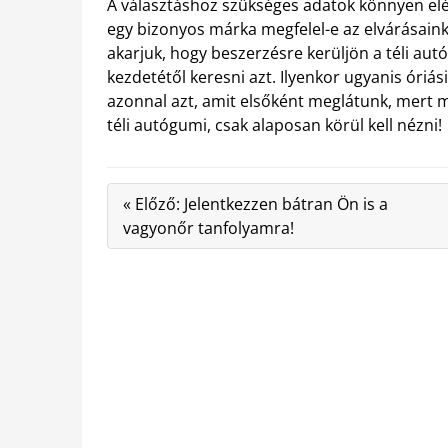
A választáshoz szükséges adatok könnyen elér
egy bizonyos márka megfelel-e az elvárásai
akarjuk, hogy beszerzésre kerüljön a téli au
kezdetétől keresni azt. Ilyenkor ugyanis óri
azonnal azt, amit elsőként meglátunk, mert
téli autógumi, csak alaposan körül kell nézni!
« Előző: Jelentkezzen bátran Ön is a
vagyonőr tanfolyamra!