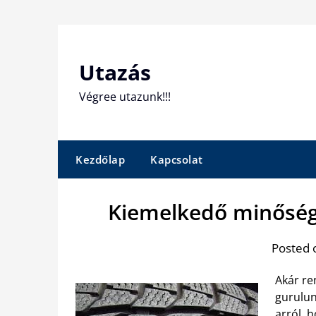
Skip
to
content
Utazás
Végree utazunk!!!
Kezdőlap
Kapcsolat
Kiemelkedő minősége
Posted 
Akár re
gurulun
arról, 