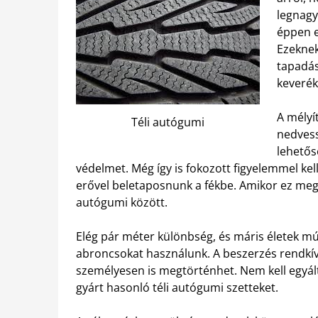
legnag
éppen e
Ezeknek 
tapadás
keverék
A mélyít
Téli autógumi
nedvess
lehetős
védelmet. Még így is fokozott figyelemmel kel
erővel beletaposnunk a fékbe. Amikor ez megtö
autógumi között.
Elég pár méter különbség, és máris életek m
abroncsokat használunk. A beszerzés rendkív
személyesen is megtörténhet. Nem kell egyált
gyárt hasonló téli autógumi szetteket.