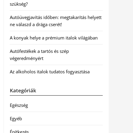
szükség?
Autóüvegjavítás időben: megtakarítás helyett
ne válaszd a drága cserét!
A konyak helye a prémium italok világában
Autófestékek a tartós és szép
végeredményért
Az alkoholos italok tudatos fogyasztása
Kategóriák
Egészség
Egyéb
Építkezés