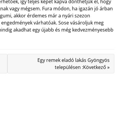
hetőek, így teljes képet kapva dönthetjük el, hogy
nknak vagy mégsem. Fura módon, ha igazán jó árban
tógumi, akkor érdemes már a nyári szezon
ási engedmények várhatóak. Sose vásároljuk meg
 mindig akadhat egy újabb és még kedvezményesebb
Egy remek eladó lakás Gyöngyös
településen :Következő »