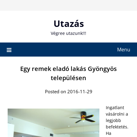
Skip
to
content
Utazás
Végree utazunk!!!
Menu
Egy remek eladó lakás Gyöngyös
településen
Posted on 2016-11-29
Ingatlant
vásárolni a
legjobb
befektetés.
Ha