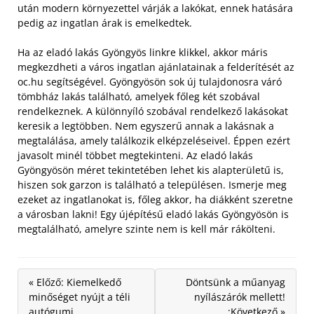
után modern környezettel várják a lakókat, ennek hatására
pedig az ingatlan árak is emelkedtek.
Ha az eladó lakás Gyöngyös linkre klikkel, akkor máris
megkezdheti a város ingatlan ajánlatainak a felderítését az
oc.hu segítségével. Gyöngyösön sok új tulajdonosra váró
tömbház lakás található, amelyek főleg két szobával
rendelkeznek. A különnyíló szobával rendelkező lakásokat
keresik a legtöbben. Nem egyszerű annak a lakásnak a
megtalálása, amely találkozik elképzeléseivel. Éppen ezért
javasolt minél többet megtekinteni. Az eladó lakás
Gyöngyösön méret tekintetében lehet kis alapterületű is,
hiszen sok garzon is található a településen. Ismerje meg
ezeket az ingatlanokat is, főleg akkor, ha diákként szeretne
a városban lakni! Egy újépítésű eladó lakás Gyöngyösön is
megtalálható, amelyre szinte nem is kell már rákölteni.
« Előző: Kiemelkedő
Döntsünk a műanyag
minőséget nyújt a téli
nyílászárók mellett!
autógumi
:Következő »