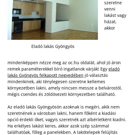
szeretne
venni
lakást vagy
házat,
akkor
Eladó lakás Gyöngyös
mindenképpen nézze meg az oc.hu oldalát, ahol jó áron
remek paraméterekkel bíró ingatlanok várják! Egy
eladó
lakás Gyöngyös felkapott negyedében
jó választás
mindenkinek, aki ténylegesen szeretne kellemes
környezetben lakni, amely nincsen messze a belvárostól,
mégis csendes és zöldövezeti környezetben található.
Az eladó lakás Gyöngyösön azoknak is megéri, akik nem
szeretnének a városban lakni, hanem főként a kiadási
opció érdekli őket, vagyis szeretnék azt albérletként kiadni.
Ha erkélyes lakást keres, akkor azok szép számmal
találhatóak, főleg a panelekben. A lakótelepek felújítás