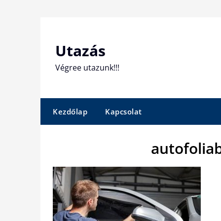
Skip
to
content
Utazás
Végree utazunk!!!
Kezdőlap
Kapcsolat
autofolia