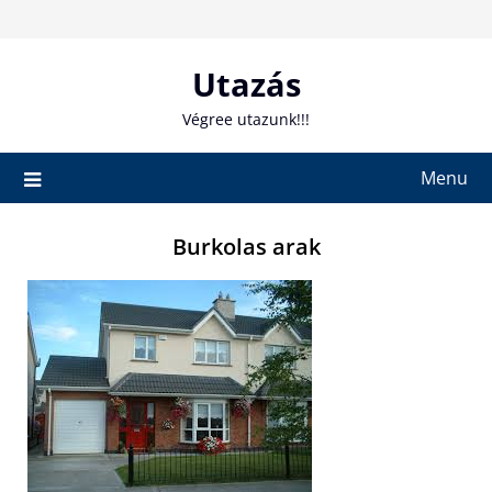
Skip
to
content
Utazás
Végree utazunk!!!
Menu
Burkolas arak