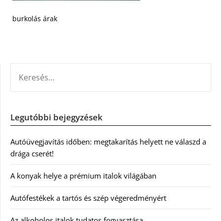
burkolás árak
KERESÉS:
Legutóbbi bejegyzések
Autóüvegjavítás időben: megtakarítás helyett ne válaszd a
drága cserét!
A konyak helye a prémium italok világában
Autófestékek a tartós és szép végeredményért
Az alkoholos italok tudatos fogyasztása