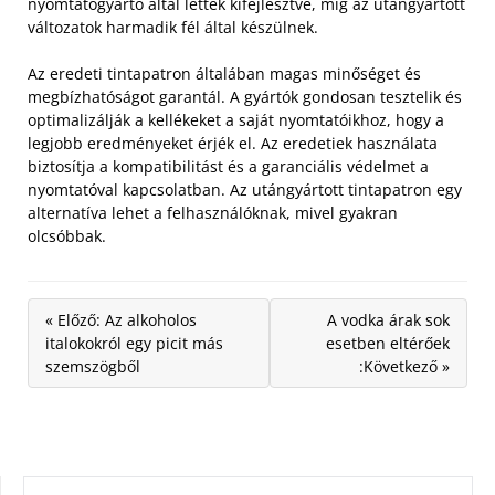
nyomtatógyártó által lettek kifejlesztve, míg az utángyártott
változatok harmadik fél által készülnek.
Az eredeti tintapatron általában magas minőséget és
megbízhatóságot garantál. A gyártók gondosan tesztelik és
optimalizálják a kellékeket a saját nyomtatóikhoz, hogy a
legjobb eredményeket érjék el. Az eredetiek használata
biztosítja a kompatibilitást és a garanciális védelmet a
nyomtatóval kapcsolatban. Az utángyártott tintapatron egy
alternatíva lehet a felhasználóknak, mivel gyakran
olcsóbbak.
« Előző: Az alkoholos
A vodka árak sok
italokokról egy picit más
esetben eltérőek
szemszögből
:Következő »
KERESÉS: