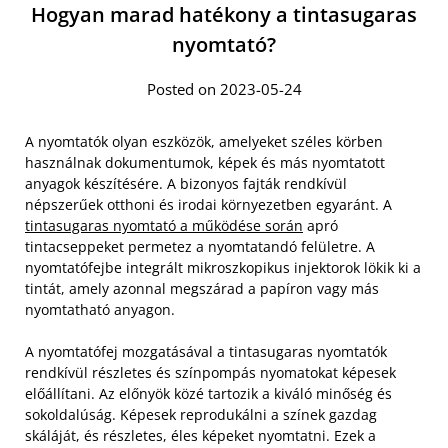
Hogyan marad hatékony a tintasugaras
nyomtató?
Posted on 2023-05-24
A nyomtatók olyan eszközök, amelyeket széles körben
használnak dokumentumok, képek és más nyomtatott
anyagok készítésére. A bizonyos fajták rendkívül
népszerűek otthoni és irodai környezetben egyaránt. A
tintasugaras nyomtató a működése során
apró
tintacseppeket permetez a nyomtatandó felületre. A
nyomtatófejbe integrált mikroszkopikus injektorok lökik ki a
tintát, amely azonnal megszárad a papíron vagy más
nyomtatható anyagon.
A nyomtatófej mozgatásával a tintasugaras nyomtatók
rendkívül részletes és színpompás nyomatokat képesek
előállítani. Az előnyök közé tartozik a kiváló minőség és
sokoldalúság. Képesek reprodukálni a színek gazdag
skáláját, és részletes, éles képeket nyomtatni. Ezek a