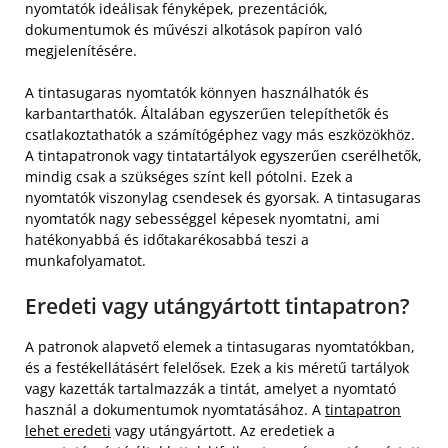
nyomtatók ideálisak fényképek, prezentációk,
dokumentumok és művészi alkotások papíron való
megjelenítésére.
A tintasugaras nyomtatók könnyen használhatók és
karbantarthatók. Általában egyszerűen telepíthetők és
csatlakoztathatók a számítógéphez vagy más eszközökhöz.
A tintapatronok vagy tintatartályok egyszerűen cserélhetők,
mindig csak a szükséges színt kell pótolni. Ezek a
nyomtatók viszonylag csendesek és gyorsak. A tintasugaras
nyomtatók nagy sebességgel képesek nyomtatni, ami
hatékonyabbá és időtakarékosabbá teszi a
munkafolyamatot.
Eredeti vagy utángyártott tintapatron?
A patronok alapvető elemek a tintasugaras nyomtatókban,
és a festékellátásért felelősek. Ezek a kis méretű tartályok
vagy kazetták tartalmazzák a tintát, amelyet a nyomtató
használ a dokumentumok nyomtatásához. A
tintapatron
lehet eredeti
vagy utángyártott. Az eredetiek a