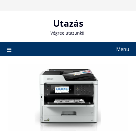
Skip
to
content
Utazás
Végree utazunk!!!
Menu