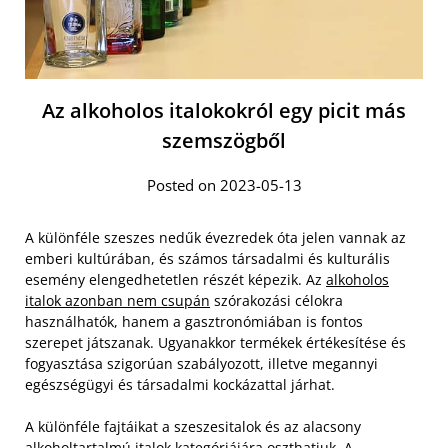
Az alkoholos italokokról egy picit más
szemszögből
Posted on 2023-05-13
A különféle szeszes nedűk évezredek óta jelen vannak az
emberi kultúrában, és számos társadalmi és kulturális
esemény elengedhetetlen részét képezik. Az
alkoholos
italok azonban nem csupán
szórakozási célokra
használhatók, hanem a gasztronómiában is fontos
szerepet játszanak. Ugyanakkor termékek értékesítése és
fogyasztása szigorúan szabályozott, illetve megannyi
egészségügyi és társadalmi kockázattal járhat.
A különféle fajtáikat a szeszesitalok és az alacsony
alkoholtartalmú italok kategóriájára oszthatjuk. A