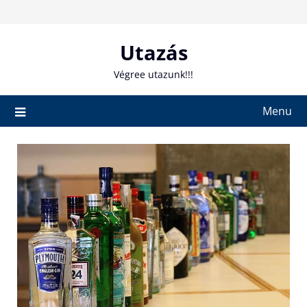
Skip
to
content
Utazás
Végree utazunk!!!
Menu