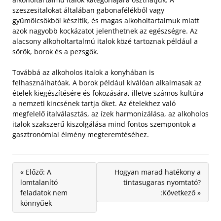
szeszesitalokat általában gabonafélékből vagy
gyümölcsökből készítik, és magas alkoholtartalmuk miatt
azok nagyobb kockázatot jelenthetnek az egészségre. Az
alacsony alkoholtartalmú italok közé tartoznak például a
sörök, borok és a pezsgők.
Továbbá az alkoholos italok a konyhában is
felhasználhatóak. A borok például kiválóan alkalmasak az
ételek kiegészítésére és fokozására, illetve számos kultúra
a nemzeti kincsének tartja őket. Az ételekhez való
megfelelő italválasztás, az ízek harmonizálása, az alkoholos
italok szakszerű kiszolgálása mind fontos szempontok a
gasztronómiai élmény megteremtéséhez.
« Előző: A
Hogyan marad hatékony a
lomtalanító
tintasugaras nyomtató?
feladatok nem
:Következő »
könnyűek