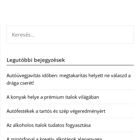
KERESÉS:
Legutóbbi bejegyzések
Autóüvegjavítás időben: megtakarítás helyett ne válaszd a
drága cserét!
A konyak helye a prémium italok világában
Autófestékek a tartós és szép végeredményért
Az alkoholos italok tudatos fogyasztása
A zsinórfonal a kreatív alkotások alapanyaga