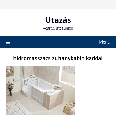
Skip
to
content
Utazás
Végree utazunk!!!
Menu
hidromasszazs zuhanykabin kaddal