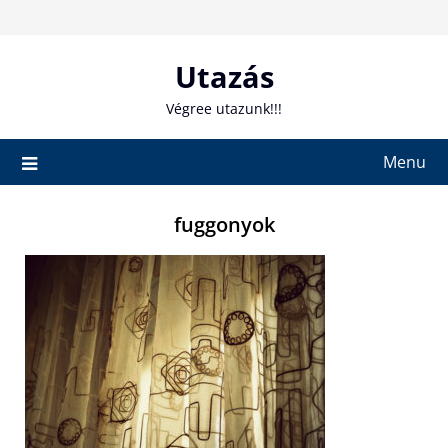
Skip
to
content
Utazás
Végree utazunk!!!
Menu
fuggonyok