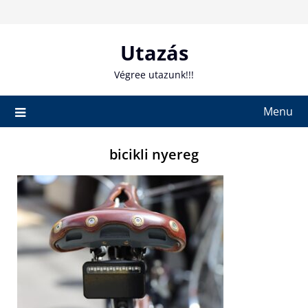
Skip
to
content
Utazás
Végree utazunk!!!
Menu
bicikli nyereg