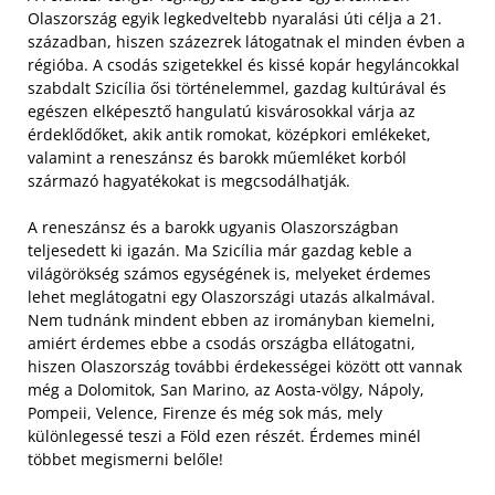
Olaszország egyik legkedveltebb nyaralási úti célja a 21.
században, hiszen százezrek látogatnak el minden évben a
régióba. A csodás szigetekkel és kissé kopár hegyláncokkal
szabdalt Szicília ősi történelemmel, gazdag kultúrával és
egészen elképesztő hangulatú kisvárosokkal várja az
érdeklődőket, akik antik romokat, középkori emlékeket,
valamint a reneszánsz és barokk műemléket korból
származó hagyatékokat is megcsodálhatják.
A reneszánsz és a barokk ugyanis Olaszországban
teljesedett ki igazán. Ma Szicília már gazdag keble a
világörökség számos egységének is, melyeket érdemes
lehet meglátogatni egy Olaszországi utazás alkalmával.
Nem tudnánk mindent ebben az irományban kiemelni,
amiért érdemes ebbe a csodás országba ellátogatni,
hiszen Olaszország további érdekességei között ott vannak
még a Dolomitok, San Marino, az Aosta-völgy, Nápoly,
Pompeii, Velence, Firenze és még sok más, mely
különlegessé teszi a Föld ezen részét. Érdemes minél
többet megismerni belőle!