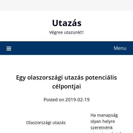
Skip
to
content
Utazás
Végree utazunk!!!
Menu
Egy olaszországi utazás potenciális
célpontjai
Posted on 2019-02-19
Ha manapság
olyan helyre
Olaszországi utazás
szeretnénk