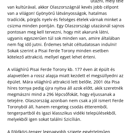
utazni, mely tele
van kultúrával, akkor Olaszországnál kevés jobb célpont
van a világon! Gyönyörű látványosságok, hatalmas
tradíciók, pörgős nyelv és felséges ételek várnak minket a
csizma minden pontján. Egy Olaszországi utazásnál sajnos
pontosan meg kell tervezni, hogy mit akarunk látni,
ugyanis egyszerűen túl sok minden van, amire általában
nem fog idő jutni. Érdemes tehát céltudatosan indulni!
Sokak szerint a Pisai Ferde Torony minden esetben
kötelező attrakció, mellyel egyet lehet érteni.
A világhírű Pisai Ferde Torony kb. 177 éven át épült és
alapvetően a rossz alapja miatt kezdett el megsüllyedni az
épület. Mára világhírű attrakció lett belőle, 2001 óta Pisa
híres tornya pedig újra nyitva áll azok előtt, akik szeretnék
megmászni mind a 296 lépcsőfokát, hogy eljussanak a
tetejére. Olaszország azonban nem csak a jól ismert Ferde
Toronyból áll, hanem rengeteg csodás étteremből,
tengerpartból és igazi klasszikus vidéki településekből,
melyekből igen sokat találni Szicílián.
A Földközi-tenger legnagyobb szigete egyértelműen