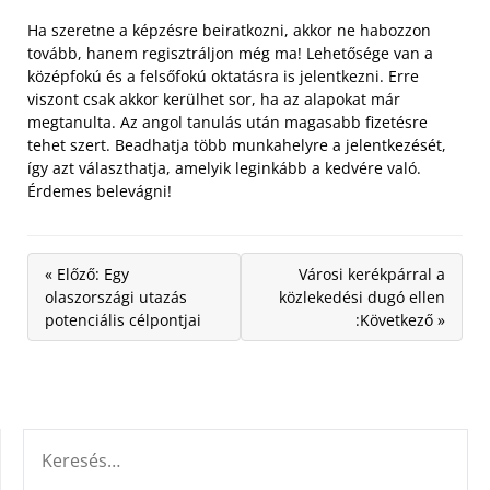
Ha szeretne a képzésre beiratkozni, akkor ne habozzon
tovább, hanem regisztráljon még ma! Lehetősége van a
középfokú és a felsőfokú oktatásra is jelentkezni. Erre
viszont csak akkor kerülhet sor, ha az alapokat már
megtanulta. Az angol tanulás után magasabb fizetésre
tehet szert. Beadhatja több munkahelyre a jelentkezését,
így azt választhatja, amelyik leginkább a kedvére való.
Érdemes belevágni!
« Előző: Egy
Városi kerékpárral a
olaszországi utazás
közlekedési dugó ellen
potenciális célpontjai
:Következő »
KERESÉS: