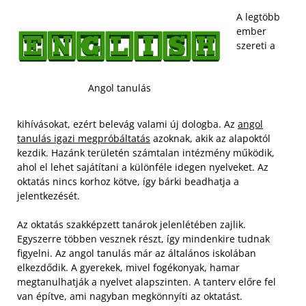
A legtöbb
ember
szereti a
Angol tanulás
kihívásokat, ezért belevág valami új dologba. Az
angol
tanulás igazi megpróbáltatás
azoknak, akik az alapoktól
kezdik. Hazánk területén számtalan intézmény működik,
ahol el lehet sajátítani a különféle idegen nyelveket. Az
oktatás nincs korhoz kötve, így bárki beadhatja a
jelentkezését.
Az oktatás szakképzett tanárok jelenlétében zajlik.
Egyszerre többen vesznek részt, így mindenkire tudnak
figyelni. Az angol tanulás már az általános iskolában
elkezdődik. A gyerekek, mivel fogékonyak, hamar
megtanulhatják a nyelvet alapszinten. A tanterv előre fel
van építve, ami nagyban megkönnyíti az oktatást.