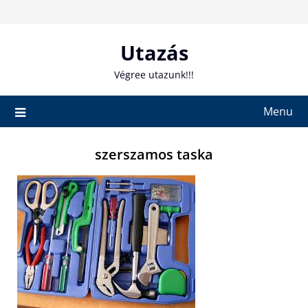
Skip
to
content
Utazás
Végree utazunk!!!
Menu
szerszamos taska