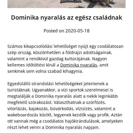
Dominika nyaralás az egész családnak
Posted on 2020-05-18
Számos kikapcsolódási lehetőséget nyújt egy csodálatosan
szép ország, köszönhetően a földrajzi adottságainak,
valamint a rendkívül gazdag kultúrájának. Nagyon
kellemes időtöltést kínál a
Dominika nyaralás
, amit
senkinek sem volna szabad kihagynia.
Egyedülálló strandolási lehetőségeket jelentenek a
turistáknak. Ugyanakkor, a vízi sportok szerelmesei is
megtalálják a Dominika nyaralás alatt a nekik leginkább
megfelelő szórakozást. Választhatnak a szörfözés,
vitorlázás, kajakozás, búvárkodás, vízisízés, valamint a
wakeboardozás között, legyenek kezdők vagy profik. Aztán
ott vannak még a csodálatos hajókirándulások, amelyeken
részt lehet venni a Dominika nyaralás napjain.