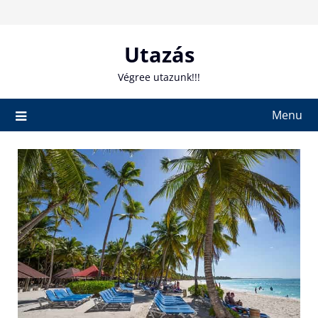
Skip
to
content
Utazás
Végree utazunk!!!
Menu