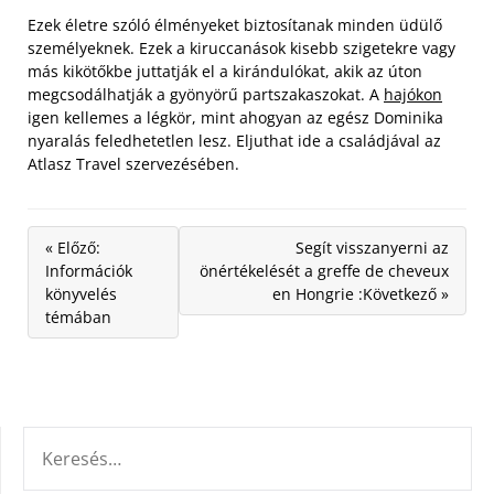
Ezek életre szóló élményeket biztosítanak minden üdülő
személyeknek. Ezek a kiruccanások kisebb szigetekre vagy
más kikötőkbe juttatják el a kirándulókat, akik az úton
megcsodálhatják a gyönyörű partszakaszokat. A
hajókon
igen kellemes a légkör, mint ahogyan az egész Dominika
nyaralás feledhetetlen lesz. Eljuthat ide a családjával az
Atlasz Travel szervezésében.
« Előző:
Segít visszanyerni az
Információk
önértékelését a greffe de cheveux
könyvelés
en Hongrie :Következő »
témában
KERESÉS: