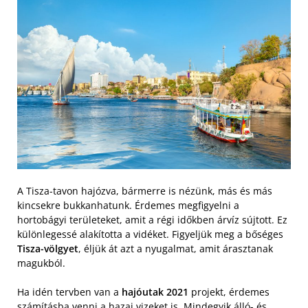
A Tisza-tavon hajózva, bármerre is nézünk, más és más
kincsekre bukkanhatunk. Érdemes megfigyelni a
hortobágyi területeket, amit a régi időkben árvíz sújtott. Ez
különlegessé alakította a vidéket. Figyeljük meg a bőséges
Tisza-völgyet
, éljük át azt a nyugalmat, amit árasztanak
magukból.
Ha idén tervben van a
hajóutak 2021
projekt, érdemes
számításba venni a hazai vizeket is. Mindegyik álló- és