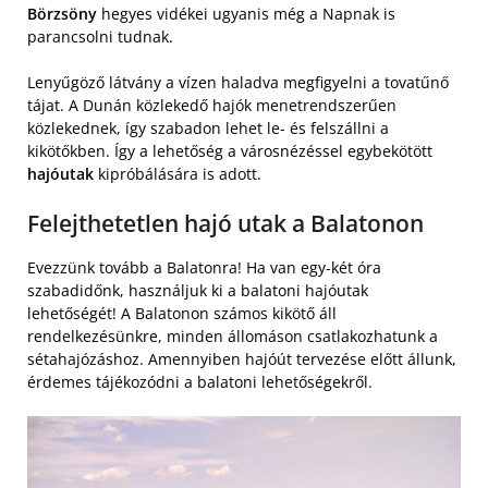
Börzsöny
hegyes vidékei ugyanis még a Napnak is
parancsolni tudnak.
Lenyűgöző látvány a vízen haladva megfigyelni a tovatűnő
tájat. A Dunán közlekedő hajók menetrendszerűen
közlekednek, így szabadon lehet le- és felszállni a
kikötőkben. Így a lehetőség a városnézéssel egybekötött
hajóutak
kipróbálására is adott.
Felejthetetlen hajó utak a Balatonon
Evezzünk tovább a Balatonra! Ha van egy-két óra
szabadidőnk, használjuk ki a balatoni hajóutak
lehetőségét! A Balatonon számos kikötő áll
rendelkezésünkre, minden állomáson csatlakozhatunk a
sétahajózáshoz. Amennyiben hajóút tervezése előtt állunk,
érdemes tájékozódni a balatoni lehetőségekről.