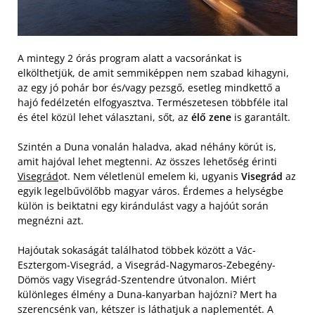
A mintegy 2 órás program alatt a vacsoránkat is
elkölthetjük, de amit semmiképpen nem szabad kihagyni,
az egy jó pohár bor és/vagy pezsgő, esetleg mindkettő a
hajó fedélzetén elfogyasztva. Természetesen többféle ital
és étel közül lehet választani, sőt, az
élő zene
is garantált.
Szintén a Duna vonalán haladva, akad néhány körút is,
amit hajóval lehet megtenni. Az összes lehetőség érinti
Visegrád
ot. Nem véletlenül emelem ki, ugyanis
Visegrád
az
egyik legelbűvölőbb magyar város. Érdemes a helységbe
külön is beiktatni egy kirándulást vagy a hajóút során
megnézni azt.
Hajóutak sokaságát találhatod többek között a Vác-
Esztergom-Visegrád, a Visegrád-Nagymaros-Zebegény-
Dömös vagy Visegrád-Szentendre útvonalon. Miért
különleges élmény a Duna-kanyarban hajózni? Mert ha
szerencsénk van, kétszer is láthatjuk a naplementét. A