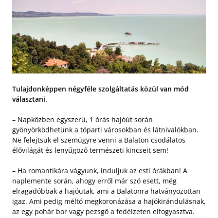
Tulajdonképpen négyféle szolgáltatás közül van mód
választani.
– Napközben egyszerű, 1 órás hajóút során
gyönyörködhetünk a tóparti városokban és látnivalókban.
Ne felejtsük el szemügyre venni a Balaton csodálatos
élővilágát és lenyűgöző természeti kincseit sem!
– Ha romantikára vágyunk, induljuk az esti órákban! A
naplemente során, ahogy erről már szó esett, még
elragadóbbak a hajóutak, ami a Balatonra hatványozottan
igaz. Ami pedig méltó megkoronázása a hajókirándulásnak,
az egy pohár bor vagy pezsgő a fedélzeten elfogyasztva.