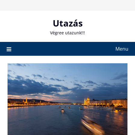
Skip
to
content
Utazás
Végree utazunk!!!
Menu