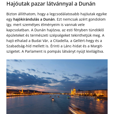
Hajóutak pazar látvánnyal a Dunán
Bizton állíthatom, hogy a legcsodálatosabb hajóutak egyike
egy
hajókirándulás a Dunán
. Ezt nemcsak azért gondolom
így, mert személyes élményeim is vannak vele
kapcsolatban. A Dunán hajózva, az esti fényben tündöklő
épületeket és természeti szépségeket tekinthetjük meg. A
hajó elhalad a Budai Vár, a Citadella, a Gellért-hegy és a
Szabadság-híd mellett is. Érinti a Lánc-hidat és a Margit-
szigetet. A Parlament is pompás látványt nyújt kivilágítva.