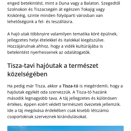
enged betekintést, mint a Duna vagy a Balaton. Szegedtől
Szolnokon és Tiszacsegén át egészen Tokajig vagy
Kisköréig, szinte minden folyóparti városban van
lehetőségünk a fel- és leszállásra.
A hajó utak többnyire valamilyen tematika köré épülnek,
jellegzetes helyi ételekkel és italokkal kiegészülve.
Hozzájárulnak ahhoz, hogy a vidék kultúrájába is
betekintést nyerhessenek az odalátogatók.
Tisza-tavi hajóutak a természet
közelségében
Ha pedig már Tisza, akkor a
Tisza-tó
is megérdemli, hogy a
hajóutak egyikét oda szervezzük. A Tisza-tó hazánk
második legnagyobb tava. A táj jellegzetes és különösen
értékes, éppen ezért védett természeti övezetek jellemzik.
Ide a táj megóvása érdekében csak kisebb létszámú
csoportoknak szerveznek kirándulásokat.