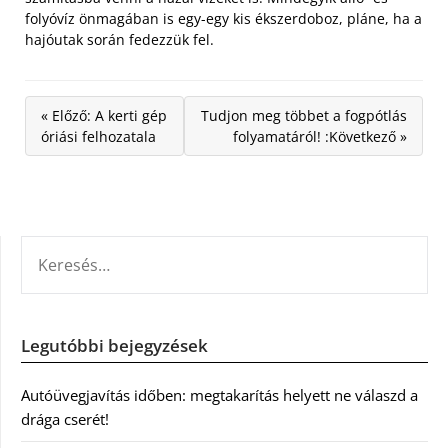
folyóvíz önmagában is egy-egy kis ékszerdoboz, pláne, ha a
hajóutak során fedezzük fel.
« Előző: A kerti gép
Tudjon meg többet a fogpótlás
óriási felhozatala
folyamatáról! :Következő »
KERESÉS:
Legutóbbi bejegyzések
Autóüvegjavítás időben: megtakarítás helyett ne válaszd a
drága cserét!