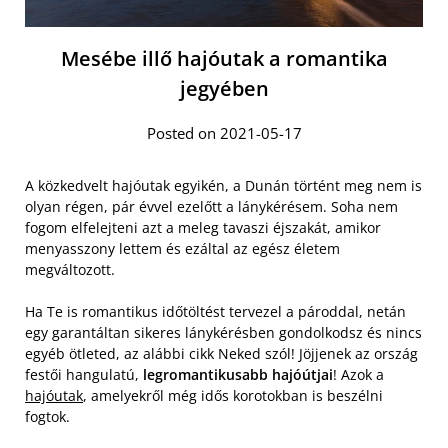
Mesébe illő hajóutak a romantika
jegyében
Posted on 2021-05-17
A közkedvelt hajóutak egyikén, a Dunán történt meg nem is
olyan régen, pár évvel ezelőtt a lánykérésem. Soha nem
fogom elfelejteni azt a meleg tavaszi éjszakát, amikor
menyasszony lettem és ezáltal az egész életem
megváltozott.
Ha Te is romantikus időtöltést tervezel a pároddal, netán
egy garantáltan sikeres lánykérésben gondolkodsz és nincs
egyéb ötleted, az alábbi cikk Neked szól! Jöjjenek az ország
festői hangulatú,
legromantikusabb hajóútjai
! Azok a
hajóutak
, amelyekről még idős korotokban is beszélni
fogtok.