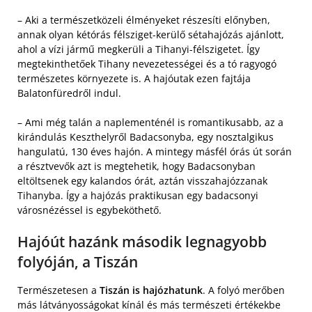
– Aki a természetközeli élményeket részesíti előnyben,
annak olyan kétórás félsziget-kerülő sétahajózás ajánlott,
ahol a vízi jármű megkerüli a Tihanyi-félszigetet. Így
megtekinthetőek Tihany nevezetességei és a tó ragyogó
természetes környezete is. A hajóutak ezen fajtája
Balatonfüredről indul.
– Ami még talán a naplementénél is romantikusabb, az a
kirándulás Keszthelyről Badacsonyba, egy nosztalgikus
hangulatú, 130 éves hajón. A mintegy másfél órás út során
a résztvevők azt is megtehetik, hogy Badacsonyban
eltöltsenek egy kalandos órát, aztán visszahajózzanak
Tihanyba. Így a hajózás praktikusan egy badacsonyi
városnézéssel is egybeköthető.
Hajóút hazánk második legnagyobb
folyóján, a Tiszán
Természetesen a
Tiszán is hajózhatunk
. A folyó merőben
más látványosságokat kínál és más természeti értékekbe