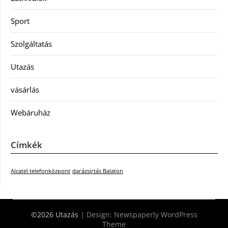
Sport
Szolgáltatás
Utazás
vásárlás
Webáruház
Címkék
Alcatel telefonközpont
darázsirtás Balaton
©2026 Utazás
| Design:
Newspaperly WordPress
Theme