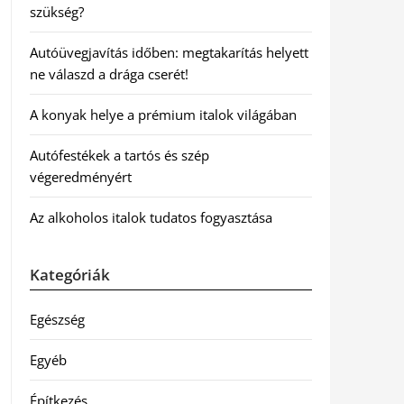
szükség?
Autóüvegjavítás időben: megtakarítás helyett
ne válaszd a drága cserét!
A konyak helye a prémium italok világában
Autófestékek a tartós és szép
végeredményért
Az alkoholos italok tudatos fogyasztása
Kategóriák
Egészség
Egyéb
Építkezés