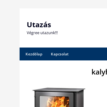
Skip
to
content
Utazás
Végree utazunk!!!
Kezdőlap
Kapcsolat
kaly