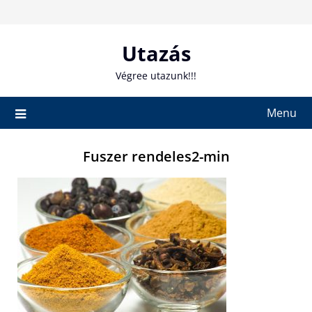
Skip
to
content
Utazás
Végree utazunk!!!
Menu
Fuszer rendeles2-min