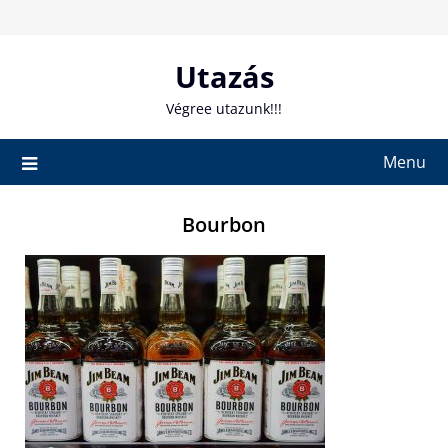
Skip
to
content
Utazás
Végree utazunk!!!
Menu
Bourbon