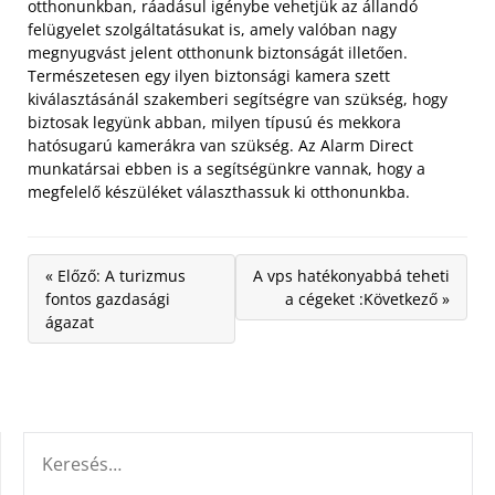
otthonunkban, ráadásul igénybe vehetjük az állandó
felügyelet szolgáltatásukat is, amely valóban nagy
megnyugvást jelent otthonunk biztonságát illetően.
Természetesen egy ilyen biztonsági kamera szett
kiválasztásánál szakemberi segítségre van szükség, hogy
biztosak legyünk abban, milyen típusú és mekkora
hatósugarú kamerákra van szükség. Az Alarm Direct
munkatársai ebben is a segítségünkre vannak, hogy a
megfelelő készüléket választhassuk ki otthonunkba.
« Előző: A turizmus
A vps hatékonyabbá teheti
fontos gazdasági
a cégeket :Következő »
ágazat
KERESÉS: