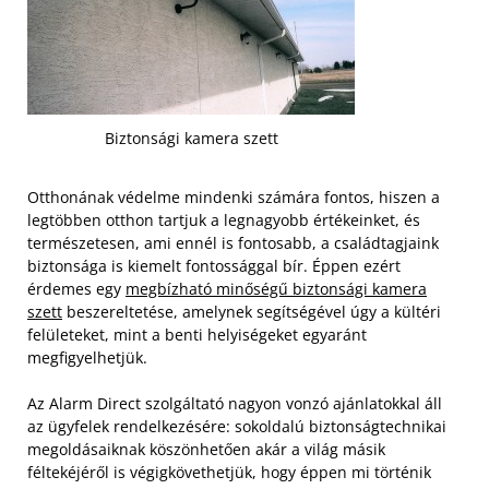
Biztonsági kamera szett
Otthonának védelme mindenki számára fontos, hiszen a
legtöbben otthon tartjuk a legnagyobb értékeinket, és
természetesen, ami ennél is fontosabb, a családtagjaink
biztonsága is kiemelt fontossággal bír. Éppen ezért
érdemes egy
megbízható minőségű biztonsági kamera
szett
beszereltetése, amelynek segítségével úgy a kültéri
felületeket, mint a benti helyiségeket egyaránt
megfigyelhetjük.
Az Alarm Direct szolgáltató nagyon vonzó ajánlatokkal áll
az ügyfelek rendelkezésére: sokoldalú biztonságtechnikai
megoldásaiknak köszönhetően akár a világ másik
féltekéjéről is végigkövethetjük, hogy éppen mi történik