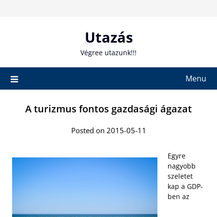
Skip
to
content
Utazás
Végree utazunk!!!
Menu
A turizmus fontos gazdasági ágazat
Posted on 2015-05-11
Egyre
nagyobb
szeletet
kap a GDP-
ben az