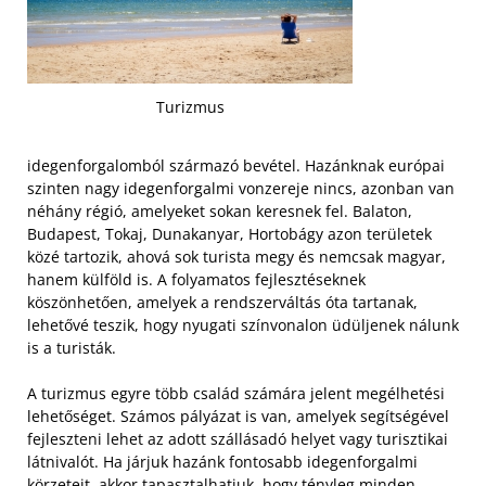
Turizmus
idegenforgalomból származó bevétel. Hazánknak európai
szinten nagy idegenforgalmi vonzereje nincs, azonban van
néhány régió, amelyeket sokan keresnek fel. Balaton,
Budapest, Tokaj, Dunakanyar, Hortobágy azon területek
közé tartozik, ahová sok turista megy és nemcsak magyar,
hanem külföld is. A folyamatos fejlesztéseknek
köszönhetően, amelyek a rendszerváltás óta tartanak,
lehetővé teszik, hogy nyugati színvonalon üdüljenek nálunk
is a turisták.
A turizmus egyre több család számára jelent megélhetési
lehetőséget. Számos pályázat is van, amelyek segítségével
fejleszteni lehet az adott szállásadó helyet vagy turisztikai
látnivalót. Ha járjuk hazánk fontosabb idegenforgalmi
körzeteit, akkor tapasztalhatjuk, hogy tényleg minden