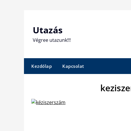
Skip
to
content
Utazás
Végree utazunk!!!
Kezdőlap
Kapcsolat
kezisz