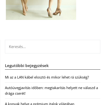
KERESÉS:
Legutóbbi bejegyzések
Mi az a LAN kábel elosztó és mikor lehet rá szükség?
Autóüvegjavítás időben: megtakarítás helyett ne válaszd a
drága cserét!
A konyak helye a prémium italok világában