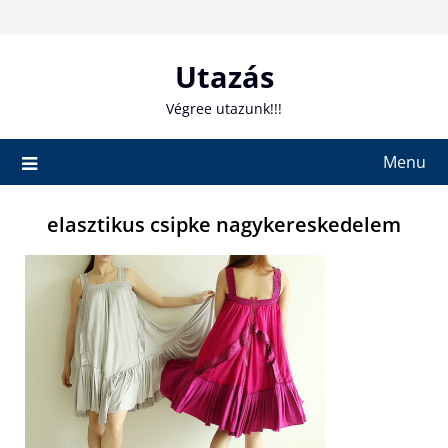
Skip
to
content
Utazás
Végree utazunk!!!
Menu
elasztikus csipke nagykereskedelem