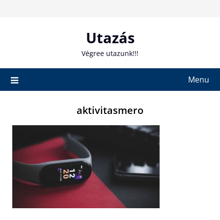
Skip
to
content
Utazás
Végree utazunk!!!
Menu
aktivitasmero