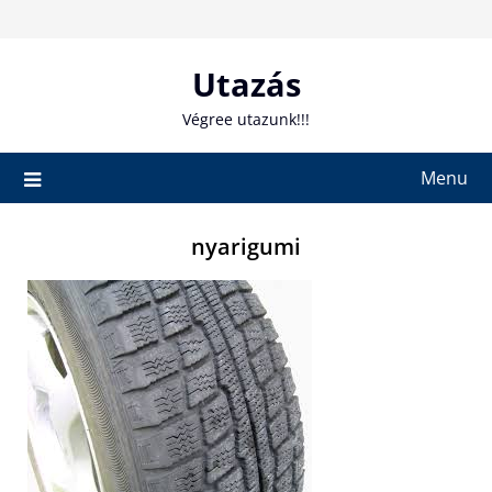
Skip
to
content
Utazás
Végree utazunk!!!
Menu
nyarigumi