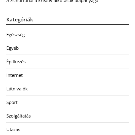
A zsinórfonal a kreatív alkotások alapanyaga
Kategóriák
Egészség
Egyéb
Építkezés
Internet
Látnivalók
Sport
Szolgáltatás
Utazás