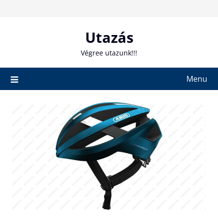
Skip
to
content
Utazás
Végree utazunk!!!
Menu