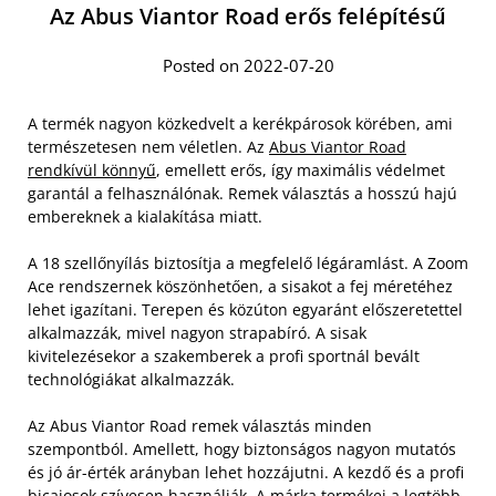
Az Abus Viantor Road erős felépítésű
Posted on 2022-07-20
A termék nagyon közkedvelt a kerékpárosok körében, ami
természetesen nem véletlen. Az
Abus Viantor Road
rendkívül könnyű
, emellett erős, így maximális védelmet
garantál a felhasználónak. Remek választás a hosszú hajú
embereknek a kialakítása miatt.
A 18 szellőnyílás biztosítja a megfelelő légáramlást. A Zoom
Ace rendszernek köszönhetően, a sisakot a fej méretéhez
lehet igazítani. Terepen és közúton egyaránt előszeretettel
alkalmazzák, mivel nagyon strapabíró. A sisak
kivitelezésekor a szakemberek a profi sportnál bevált
technológiákat alkalmazzák.
Az Abus Viantor Road remek választás minden
szempontból. Amellett, hogy biztonságos nagyon mutatós
és jó ár-érték arányban lehet hozzájutni. A kezdő és a profi
bicajosok szívesen használják. A márka termékei a legtöbb