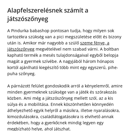
Alapfelszerelésnek számít a
játszószőnyeg
A Pindurka babashop pontosan tudja, hogy milyen sok
tartozékra szükség van a pici megszületése előtt és bizony
után is. Amikor már nagyobb a szülő
szeme fénye, a
játszószőnyeg
megvételével nem szabad várni. A boltban
kapható termék a mesés tulajdonságaival egyből belopja
magát a gyermek szívébe. A nagyjából három hónapos
kortól ajánlható kiegészítő több mint egy egyszerű, pihe-
puha szőnyeg.
A párnázott felület gondoskodik arról a kényelemről, amire
minden gyermeknek szüksége van a játék és szórakozás
közben. Ami még a játszószőnyeg mellett szól, az a kis
súlya és a mobilitása. Ennek köszönhetően könnyedén
áthelyezhető egyik helyről a másikra, illetve nyaralásokra,
kimozdulásokra, családlátogatásokra is elvihető annak
érdekében, hogy a gyerkőcnek mindig legyen egy
megbízható helye, ahol játszhat.