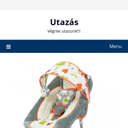
Skip
to
content
Utazás
Végree utazunk!!!
Menu