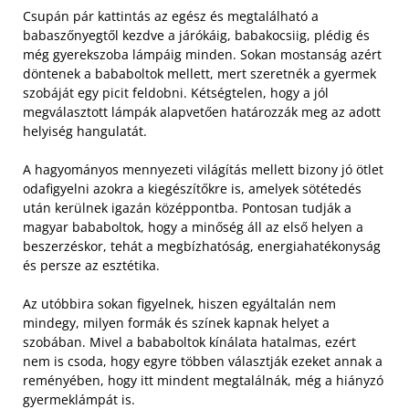
Csupán pár kattintás az egész és megtalálható a
babaszőnyegtől kezdve a járókáig, babakocsiig, plédig és
még gyerekszoba lámpáig minden. Sokan mostanság azért
döntenek a bababoltok mellett, mert szeretnék a gyermek
szobáját egy picit feldobni. Kétségtelen, hogy a jól
megválasztott lámpák alapvetően határozzák meg az adott
helyiség hangulatát.
A hagyományos mennyezeti világítás mellett bizony jó ötlet
odafigyelni azokra a kiegészítőkre is, amelyek sötétedés
után kerülnek igazán középpontba. Pontosan tudják a
magyar bababoltok, hogy a minőség áll az első helyen a
beszerzéskor, tehát a megbízhatóság, energiahatékonyság
és persze az esztétika.
Az utóbbira sokan figyelnek, hiszen egyáltalán nem
mindegy, milyen formák és színek kapnak helyet a
szobában. Mivel a bababoltok kínálata hatalmas, ezért
nem is csoda, hogy egyre többen választják ezeket annak a
reményében, hogy itt mindent megtalálnák, még a hiányzó
gyermeklámpát is.