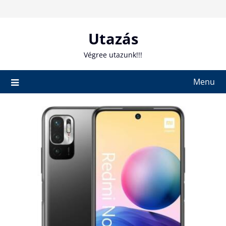
Skip
to
content
Utazás
Végree utazunk!!!
Menu