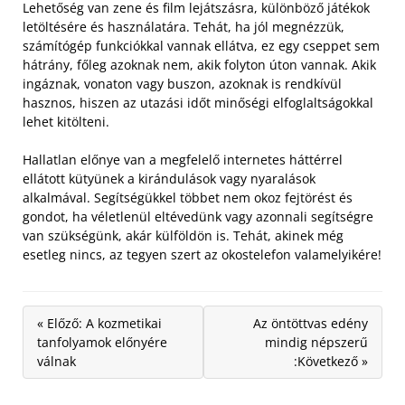
Lehetőség van zene és film lejátszásra, különböző játékok
letöltésére és használatára. Tehát, ha jól megnézzük,
számítógép funkciókkal vannak ellátva, ez egy cseppet sem
hátrány, főleg azoknak nem, akik folyton úton vannak. Akik
ingáznak, vonaton vagy buszon, azoknak is rendkívül
hasznos, hiszen az utazási időt minőségi elfoglaltságokkal
lehet kitölteni.
Hallatlan előnye van a megfelelő internetes háttérrel
ellátott kütyünek a kirándulások vagy nyaralások
alkalmával. Segítségükkel többet nem okoz fejtörést és
gondot, ha véletlenül eltévedünk vagy azonnali segítségre
van szükségünk, akár külföldön is. Tehát, akinek még
esetleg nincs, az tegyen szert az okostelefon valamelyikére!
« Előző: A kozmetikai
Az öntöttvas edény
tanfolyamok előnyére
mindig népszerű
válnak
:Következő »