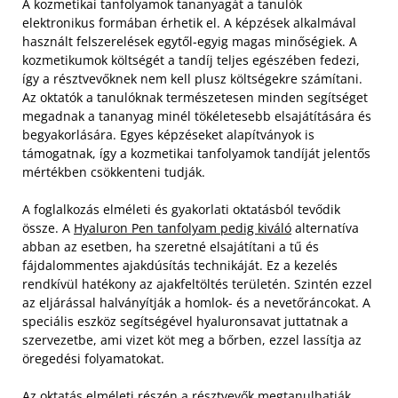
A kozmetikai tanfolyamok tananyagát a tanulók
elektronikus formában érhetik el. A képzések alkalmával
használt felszerelések egytől-egyig magas minőségiek. A
kozmetikumok költségét a tandíj teljes egészében fedezi,
így a résztvevőknek nem kell plusz költségekre számítani.
Az oktatók a tanulóknak természetesen minden segítséget
megadnak a tananyag minél tökéletesebb elsajátítására és
begyakorlására. Egyes képzéseket alapítványok is
támogatnak, így a kozmetikai tanfolyamok tandíját jelentős
mértékben csökkenteni tudják.
A foglalkozás elméleti és gyakorlati oktatásból tevődik
össze. A
Hyaluron Pen tanfolyam pedig kiváló
alternatíva
abban az esetben, ha szeretné elsajátítani a tű és
fájdalommentes ajakdúsítás technikáját. Ez a kezelés
rendkívül hatékony az ajakfeltöltés területén. Szintén ezzel
az eljárással halványítják a homlok- és a nevetőráncokat. A
speciális eszköz segítségével hyaluronsavat juttatnak a
szervezetbe, ami vizet köt meg a bőrben, ezzel lassítja az
öregedési folyamatokat.
Az oktatás elméleti részén a résztvevők megtanulhatják,