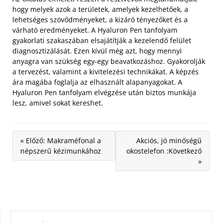
hogy melyek azok a területek, amelyek kezelhetőek, a
lehetséges szövődményeket, a kizáró tényezőket és a
várható eredményeket. A Hyaluron Pen tanfolyam
gyakorlati szakaszában elsajátítják a kezelendő felület
diagnosztizálását. Ezen kívül még azt, hogy mennyi
anyagra van szükség egy-egy beavatkozáshoz. Gyakorolják
a tervezést, valamint a kivitelezési technikákat. A képzés
ára magába foglalja az elhasznált alapanyagokat. A
Hyaluron Pen tanfolyam elvégzése után biztos munkája
lesz, amivel sokat kereshet.
« Előző: Makraméfonal a
Akciós, jó minőségű
népszerű kézimunkához
okostelefon :Következő
»
KERESÉS: