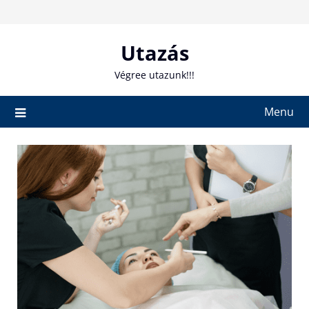
Skip
to
content
Utazás
Végree utazunk!!!
Menu