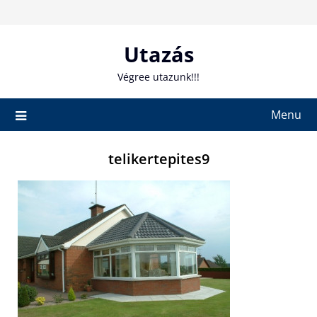
Skip
to
content
Utazás
Végree utazunk!!!
Menu
telikertepites9