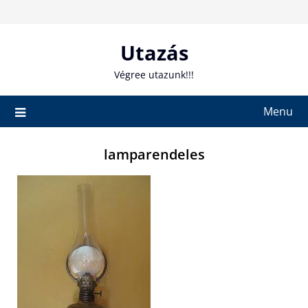
Skip
to
content
Utazás
Végree utazunk!!!
Menu
lamparendeles