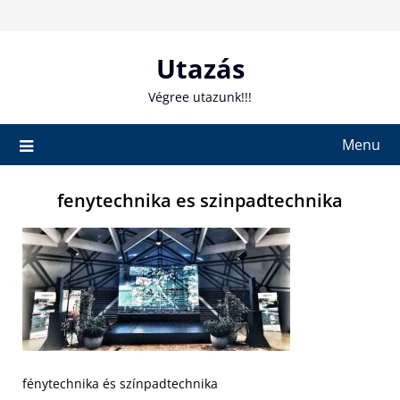
Skip
to
content
Utazás
Végree utazunk!!!
Menu
fenytechnika es szinpadtechnika
fénytechnika és színpadtechnika