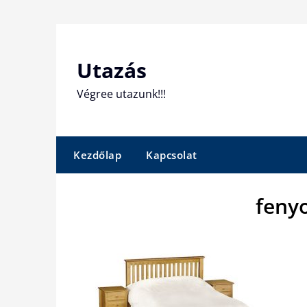
Skip
to
content
Utazás
Végree utazunk!!!
Kezdőlap
Kapcsolat
feny