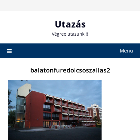
Skip
to
content
Utazás
Végree utazunk!!!
Menu
balatonfuredolcsoszallas2