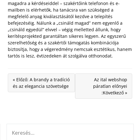
magadra a kérdéseiddel – szakértőink telefonon és e-
mailben is elérhetők, ha tanácsra van szükséged a
megfelelő anyag kiválasztásától kezdve a telepítés
befejezéséig. Nálunk a „csináld magad” nem egyenlő a
„csináld egyedül” elvvel – végig melletted állunk, hogy
kerítésprojekted garantáltan sikeres legyen. Az egyszerű
szerelhetőség és a szakértői támogatás kombinációja
biztosítja, hogy a végeredmény nemcsak esztétikus, hanem
tartós is lesz, évtizedeken át szolgálva otthonodat.
« Előző: A brandy a tradíció
Az ital webshop
és az elegancia szövetsége
páratlan előnyei
:Következő »
KERESÉS: