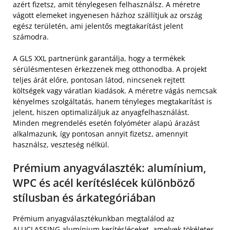
azért fizetsz, amit ténylegesen felhasználsz. A méretre
vágott elemeket ingyenesen házhoz szállítjuk az ország
egész területén, ami jelentős megtakarítást jelent
számodra.
A GLS XXL partnerünk garantálja, hogy a termékek
sérülésmentesen érkezzenek meg otthonodba. A projekt
teljes árát előre, pontosan látod, nincsenek rejtett
költségek vagy váratlan kiadások. A méretre vágás nemcsak
kényelmes szolgáltatás, hanem tényleges megtakarítást is
jelent, hiszen optimalizáljuk az anyagfelhasználást.
Minden megrendelés esetén folyóméter alapú árazást
alkalmazunk, így pontosan annyit fizetsz, amennyit
használsz, veszteség nélkül.
Prémium anyagválaszték: alumínium,
WPC és acél kerítéslécek különböző
stílusban és árkategóriában
Prémium anyagválasztékunkban megtalálod az
ALUCLASSING alumínium kerítésléceket, amelyek tökéletes