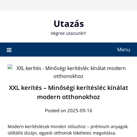
Skip
to
content
Utazás
Végree utazunk!!!
Menu
XXL kerítés – Minőségi kerítésléc kínálat
modern otthonokhoz
Posted on 2025-09-16
Modern kerítéslécek minden stílushoz – prémium anyagok,
időtálló dizájn, egyedi otthonok tökéletes megoldása.