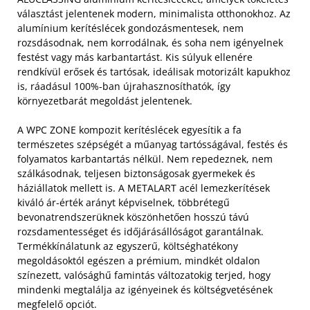
választást jelentenek modern, minimalista otthonokhoz. Az
alumínium kerítéslécek gondozásmentesek, nem
rozsdásodnak, nem korrodálnak, és soha nem igényelnek
festést vagy más karbantartást. Kis súlyuk ellenére
rendkívül erősek és tartósak, ideálisak motorizált kapukhoz
is, ráadásul 100%-ban újrahasznosíthatók, így
környezetbarát megoldást jelentenek.
A WPC ZONE kompozit kerítéslécek egyesítik a fa
természetes szépségét a műanyag tartósságával, festés és
folyamatos karbantartás nélkül. Nem repedeznek, nem
szálkásodnak, teljesen biztonságosak gyermekek és
háziállatok mellett is. A METALART acél lemezkerítések
kiváló ár-érték arányt képviselnek, többrétegű
bevonatrendszerüknek köszönhetően hosszú távú
rozsdamentességet és időjárásállóságot garantálnak.
Termékkínálatunk az egyszerű, költséghatékony
megoldásoktól egészen a prémium, mindkét oldalon
színezett, valósághű famintás változatokig terjed, hogy
mindenki megtalálja az igényeinek és költségvetésének
megfelelő opciót.