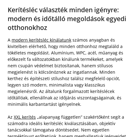
Kerítésléc választék minden igényre:
modern és időtálló megoldások egyedi
otthonokhoz
A
modern kerítésléc kínálatunk
számos anyagban és
kivitelben elérhető, hogy minden otthonhoz megtaláld a
tökéletes megoldást. Alumínium, WPC, acél, műanyag és
előkezelt fa változatokban kínálunk termékeket, amelyek
nem csupán védelmet biztosítanak, hanem stílusos
megjelenést is kölcsönöznek az ingatlannak. Minden
kerthez és építészeti stílushoz találsz megfelelő opciót,
legyen szó modern, minimalista vagy klasszikus
megjelenésről. Az általunk forgalmazott kerítéslécek
időtállóak, ellenállnak az időjárás viszontagságainak, és
minimális karbantartást igényelnek.
Az
XXL kerítés
„alapanyag független” szakértőként segít a
számodra ideális kerítésléc kiválasztásában, objektív
tanácsokkal támogatva döntésedet. Nem egyetlen
terméktípust erőltetünk, hanem meghallgatjuk igényeidet,