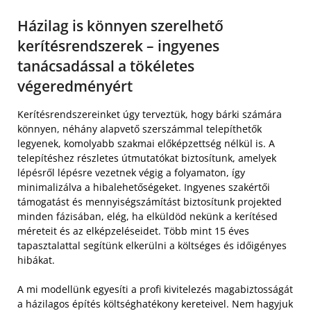
Házilag is könnyen szerelhető
kerítésrendszerek – ingyenes
tanácsadással a tökéletes
végeredményért
Kerítésrendszereinket úgy terveztük, hogy bárki számára
könnyen, néhány alapvető szerszámmal telepíthetők
legyenek, komolyabb szakmai előképzettség nélkül is. A
telepítéshez részletes útmutatókat biztosítunk, amelyek
lépésről lépésre vezetnek végig a folyamaton, így
minimalizálva a hibalehetőségeket. Ingyenes szakértői
támogatást és mennyiségszámítást biztosítunk projekted
minden fázisában, elég, ha elküldöd nekünk a kerítésed
méreteit és az elképzeléseidet. Több mint 15 éves
tapasztalattal segítünk elkerülni a költséges és időigényes
hibákat.
A mi modellünk egyesíti a profi kivitelezés magabiztosságát
a házilagos építés költséghatékony kereteivel. Nem hagyjuk