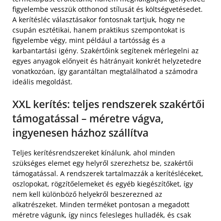
figyelembe vesszük otthonod stílusát és költségvetésedet.
A kerítésléc választásakor fontosnak tartjuk, hogy ne
csupán esztétikai, hanem praktikus szempontokat is
figyelembe végy, mint például a tartósság és a
karbantartási igény. Szakértőink segítenek mérlegelni az
egyes anyagok előnyeit és hátrányait konkrét helyzetedre
vonatkozóan, így garantáltan megtalálhatod a számodra
ideális megoldást.
XXL kerítés: teljes rendszerek szakértői
támogatással – méretre vágva,
ingyenesen házhoz szállítva
Teljes kerítésrendszereket kínálunk, ahol minden
szükséges elemet egy helyről szerezhetsz be, szakértői
támogatással. A rendszerek tartalmazzák a kerítésléceket,
oszlopokat, rögzítőelemeket és egyéb kiegészítőket, így
nem kell különböző helyekről beszerezned az
alkatrészeket. Minden terméket pontosan a megadott
méretre vágunk, így nincs felesleges hulladék, és csak