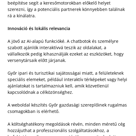
beépítése segít a keresőmotorokban előkelő helyet
szerezni, így a potenciális partnerek könnyebben találnak
rá a kínálatra.
Innováció és lokális relevancia
A jövő az AI-alapú funkcióké. A chatbotok és személyre
szabott ajánlók interaktívvá teszik az oldalakat, a
vállalkozók pedig kihasználják ezeket az eszközöket, hogy
versenytársaik előtt járjanak.
Győr ipari és turisztikai sajátosságai miatt, a felületeknek
speciális elemeket, például interaktív térképeket vagy helyi
ajánlatokat is tartalmazniuk kell, amik közvetlenül
kapcsolódnak a célközönséghez.
A weboldal készítés Győr gazdasági szereplőinek rugalmas
csomagokban is elérhető.
A költséghatékony megoldások révén, minden méretű cég
hozzájuthat a professzionális szolgáltatásokhoz, a