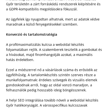
Győr területén a zárt forráskódú rendszerek kiépítésére és
a GDPR-kompatibilis megoldásokra fókuszál.
Az ügyfelek így nyugodtan alhatnak, mert az adatok védve
maradnak a külső fenyegetésekkel szemben.
Konverzió és tartalomstratégia
A profitmaximalizálás kulcsa a weboldal készítés
folyamatában rejlik. A szakemberek tesztelik a gombokat és
a hívásokat, majd finomhangolják azokat, a maximális
hatás érdekében.
Ezzel a módszerrel nő a vásárlások száma és erősödik az
ügyfélhűség. A tartalomkészítés szintén szerves része a
munkafolyamatnak: érdekes szövegek és vizuális elemek
gondoskodnak arról, hogy az oldal vonzó maradjon, a
felhasználók pedig hosszabb ideig böngésszenek.
A helyi SEO integrálása tovább növeli a weboldal készítés
Győr hatékonyságát. A városspecifikus kulcsszavak