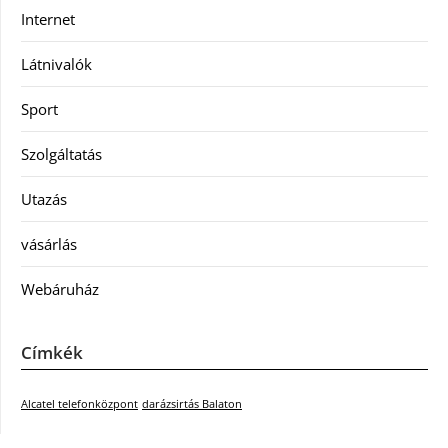
Internet
Látnivalók
Sport
Szolgáltatás
Utazás
vásárlás
Webáruház
Címkék
Alcatel telefonközpont
darázsirtás Balaton