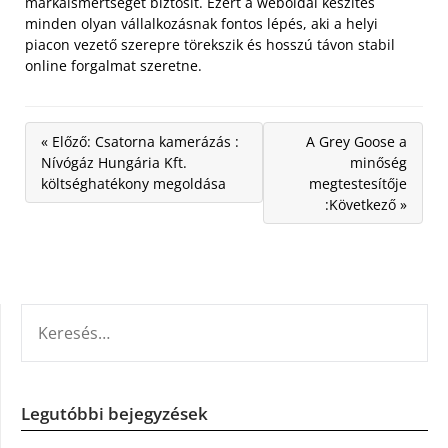
márkaismertséget biztosít. Ezért a weboldal készítés
minden olyan vállalkozásnak fontos lépés, aki a helyi
piacon vezető szerepre törekszik és hosszú távon stabil
online forgalmat szeretne.
« Előző: Csatorna kamerázás :
A Grey Goose a
Nívógáz Hungária Kft.
minőség
költséghatékony megoldása
megtestesítője
:Következő »
KERESÉS:
Legutóbbi bejegyzések