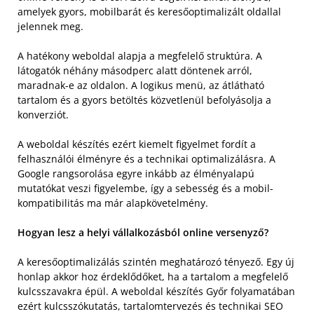
amelyek gyors, mobilbarát és keresőoptimalizált oldallal
jelennek meg.
A hatékony weboldal alapja a megfelelő struktúra. A
látogatók néhány másodperc alatt döntenek arról,
maradnak-e az oldalon. A logikus menü, az átlátható
tartalom és a gyors betöltés közvetlenül befolyásolja a
konverziót.
A weboldal készítés ezért kiemelt figyelmet fordít a
felhasználói élményre és a technikai optimalizálásra. A
Google rangsorolása egyre inkább az élményalapú
mutatókat veszi figyelembe, így a sebesség és a mobil-
kompatibilitás ma már alapkövetelmény.
Hogyan lesz a helyi vállalkozásból online versenyző?
A keresőoptimalizálás szintén meghatározó tényező. Egy új
honlap akkor hoz érdeklődőket, ha a tartalom a megfelelő
kulcsszavakra épül. A weboldal készítés Győr folyamatában
ezért kulcsszókutatás, tartalomtervezés és technikai SEO