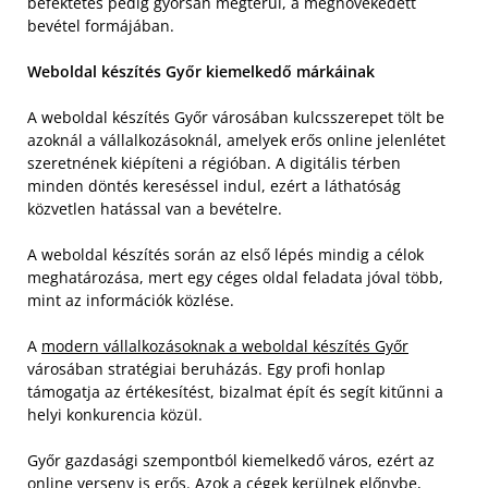
befektetés pedig gyorsan megtérül, a megnövekedett
bevétel formájában.
Weboldal készítés Győr kiemelkedő márkáinak
A weboldal készítés Győr városában kulcsszerepet tölt be
azoknál a vállalkozásoknál, amelyek erős online jelenlétet
szeretnének kiépíteni a régióban. A digitális térben
minden döntés kereséssel indul, ezért a láthatóság
közvetlen hatással van a bevételre.
A weboldal készítés során az első lépés mindig a célok
meghatározása, mert egy céges oldal feladata jóval több,
mint az információk közlése.
A
modern vállalkozásoknak a weboldal készítés Győr
városában stratégiai beruházás. Egy profi honlap
támogatja az értékesítést, bizalmat épít és segít kitűnni a
helyi konkurencia közül.
Győr gazdasági szempontból kiemelkedő város, ezért az
online verseny is erős. Azok a cégek kerülnek előnybe,