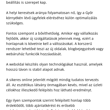
beállítás is szerepet kap.
A helyi keresések aránya folyamatosan nő, így a Győr
környékén lévő ügyfelek eléréséhez külön optimalizálás
szükséges.
Fontos szempont a bővíthetőség. Amikor egy vállalkozás
fejlődik, akkor új szolgáltatások jelennek meg, ezért a
honlapnak is követnie kell a változásokat. A korszerű
rendszer lehetővé teszi az új oldalak, blogbejegyzések vagy
webáruház funkciók hozzáadását.
A weboldal készítés olyan technológiákat használ, amelyek
hosszú távon is stabil alapot adnak.
A sikeres online jelenlét mögött mindig tudatos tervezés
áll. Az esztétikus látvány önmagában kevés, mivel az üzleti
célokhoz illeszkedő felépítés hoz látható eredményt.
Egy ilyen szempontok szerint felépített honlap több
érdeklődőt, több ajánlatkérést és erősebb