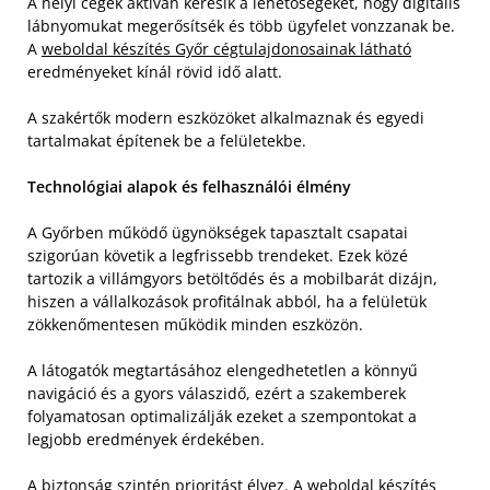
A helyi cégek aktívan keresik a lehetőségeket, hogy digitális
lábnyomukat megerősítsék és több ügyfelet vonzzanak be.
A
weboldal készítés Győr cégtulajdonosainak látható
eredményeket kínál rövid idő alatt.
A szakértők modern eszközöket alkalmaznak és egyedi
tartalmakat építenek be a felületekbe.
Technológiai alapok és felhasználói élmény
A Győrben működő ügynökségek tapasztalt csapatai
szigorúan követik a legfrissebb trendeket. Ezek közé
tartozik a villámgyors betöltődés és a mobilbarát dizájn,
hiszen a vállalkozások profitálnak abból, ha a felületük
zökkenőmentesen működik minden eszközön.
A látogatók megtartásához elengedhetetlen a könnyű
navigáció és a gyors válaszidő, ezért a szakemberek
folyamatosan optimalizálják ezeket a szempontokat a
legjobb eredmények érdekében.
A biztonság szintén prioritást élvez. A weboldal készítés