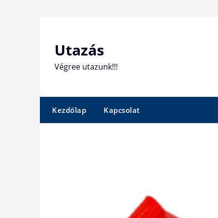
Skip
to
content
Utazás
Végree utazunk!!!
Kezdőlap
Kapcsolat