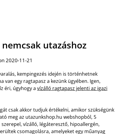
sz nemcsak utazáshoz
on 2020-11-21
ralás, kempingezés idején is történhetnek
ha van egy ragtapasz a kezünk ügyében. Igen,
íz éri, úgyhogy a
vízálló ragtapasz jelenti az igazi
gát csak akkor tudjuk értékelni, amikor szükségünk
lható meg az utazunkshop.hu webshopból, 5
szerepel, vízálló, légáteresztő, hipoallergén,
 kerültek csomagolásra, amelyeket egy műanyag