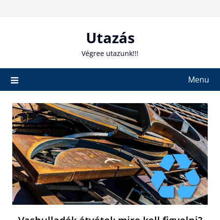
Skip
to
content
Utazás
Végree utazunk!!!
Menu