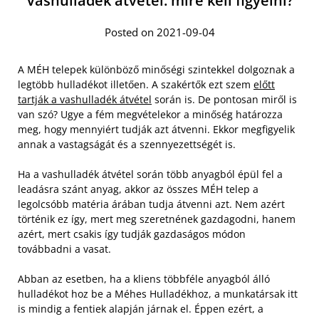
Vashulladék átvétel: mire kell figyelni?
Posted on 2021-09-04
A MÉH telepek különböző minőségi szintekkel dolgoznak a
legtöbb hulladékot illetően. A szakértők ezt szem
előtt
tartják a vashulladék átvétel
során is. De pontosan miről is
van szó? Ugye a fém megvételekor a minőség határozza
meg, hogy mennyiért tudják azt átvenni. Ekkor megfigyelik
annak a vastagságát és a szennyezettségét is.
Ha a vashulladék átvétel során több anyagból épül fel a
leadásra szánt anyag, akkor az összes MÉH telep a
legolcsóbb matéria árában tudja átvenni azt. Nem azért
történik ez így, mert meg szeretnének gazdagodni, hanem
azért, mert csakis így tudják gazdaságos módon
továbbadni a vasat.
Abban az esetben, ha a kliens többféle anyagból álló
hulladékot hoz be a Méhes Hulladékhoz, a munkatársak itt
is mindig a fentiek alapján járnak el. Éppen ezért, a