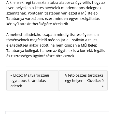
A kliensek régi tapasztalatokra alapozva úgy vélik, hogy az
ilyen helyeken a kétes átvételek mindennapos dolognak
számítanak. Pontosan tisztában van ezzel a MÉHtelep
Tatabánya városában, ezért minden egyes szolgáltatás
könnyű áttekinthetőségére törekszik.
A meheshulladek.hu csapata mindig tisztességesen, a
törvényeknek megfelelő módon jár el. Nyilván a teljes
elégedettség akkor adott, ha nem csupán a MÉHtelep
Tatabánya kollégai, hanem az ügyfelek is a korrekt, legális
és tisztességes ügyintézésre töreksznek.
« Előző: Magyarországi
A tető összes tartozéka
egynapos kirándulás
egy helyen! :Következő
ötletek
»