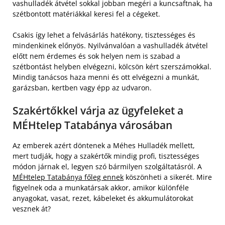
vashulladék átvétel sokkal jobban megéri a kuncsaftnak, ha
szétbontott matériákkal keresi fel a cégeket.
Csakis így lehet a felvásárlás hatékony, tisztességes és
mindenkinek előnyös. Nyilvánvalóan a vashulladék átvétel
előtt nem érdemes és sok helyen nem is szabad a
szétbontást helyben elvégezni, kölcsön kért szerszámokkal.
Mindig tanácsos haza menni és ott elvégezni a munkát,
garázsban, kertben vagy épp az udvaron.
Szakértőkkel várja az ügyfeleket a
MÉHtelep Tatabánya városában
Az emberek azért döntenek a Méhes Hulladék mellett,
mert tudják, hogy a szakértők mindig profi, tisztességes
módon járnak el, legyen szó bármilyen szolgáltatásról. A
MÉHtelep Tatabánya főleg ennek
köszönheti a sikerét. Mire
figyelnek oda a munkatársak akkor, amikor különféle
anyagokat, vasat, rezet, kábeleket és akkumulátorokat
vesznek át?