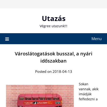
Skip
to
content
Utazás
Végree utazunk!!!
Menu
Városlátogatások busszal, a nyári
időszakban
Posted on 2018-04-13
Sokan
vannak, akik
imádják
felfedezni a