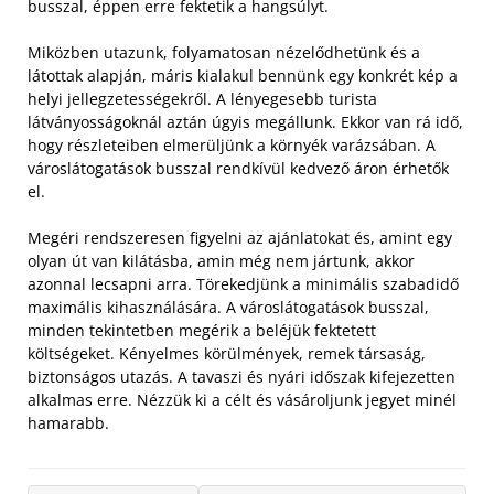
busszal, éppen erre fektetik a hangsúlyt.
Miközben utazunk, folyamatosan nézelődhetünk és a
látottak alapján, máris kialakul bennünk egy konkrét kép a
helyi jellegzetességekről. A lényegesebb turista
látványosságoknál aztán úgyis megállunk. Ekkor van rá idő,
hogy részleteiben elmerüljünk a környék varázsában. A
városlátogatások busszal rendkívül kedvező áron érhetők
el.
Megéri rendszeresen figyelni az ajánlatokat és, amint egy
olyan út van kilátásba, amin még nem jártunk, akkor
azonnal lecsapni arra. Törekedjünk a minimális szabadidő
maximális kihasználására. A városlátogatások busszal,
minden tekintetben megérik a beléjük fektetett
költségeket. Kényelmes körülmények, remek társaság,
biztonságos utazás. A tavaszi és nyári időszak kifejezetten
alkalmas erre. Nézzük ki a célt és vásároljunk jegyet minél
hamarabb.