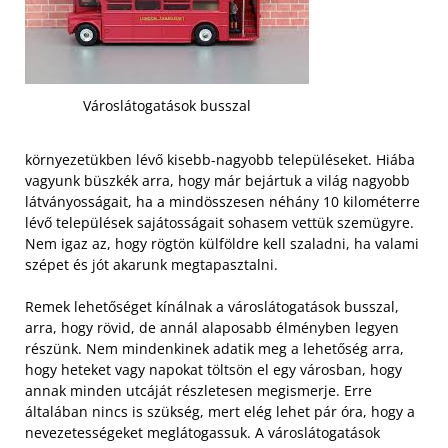
Városlátogatások busszal
környezetükben lévő kisebb-nagyobb településeket. Hiába
vagyunk büszkék arra, hogy már bejártuk a világ nagyobb
látványosságait, ha a mindösszesen néhány 10 kilométerre
lévő települések sajátosságait sohasem vettük szemügyre.
Nem igaz az, hogy rögtön külföldre kell szaladni, ha valami
szépet és jót akarunk megtapasztalni.
Remek lehetőséget kínálnak a városlátogatások busszal,
arra, hogy rövid, de annál alaposabb élményben legyen
részünk. Nem mindenkinek adatik meg a lehetőség arra,
hogy heteket vagy napokat töltsön el egy városban, hogy
annak minden utcáját részletesen megismerje. Erre
általában nincs is szükség, mert elég lehet pár óra, hogy a
nevezetességeket meglátogassuk. A városlátogatások